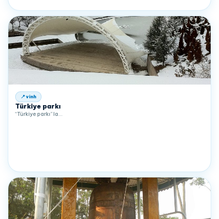
📍 vinh
Türkiye parkı
“Türkiye parkı” la…