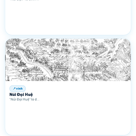
📍 vinh
Núi Đại Huệ
“Núi Đại Huệ” la d…