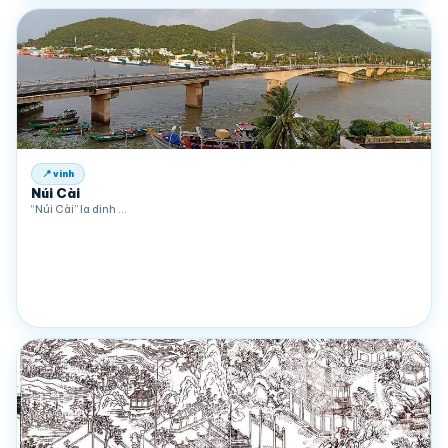
📍 vinh
Núi Cài
“Núi Cài” la dinh …