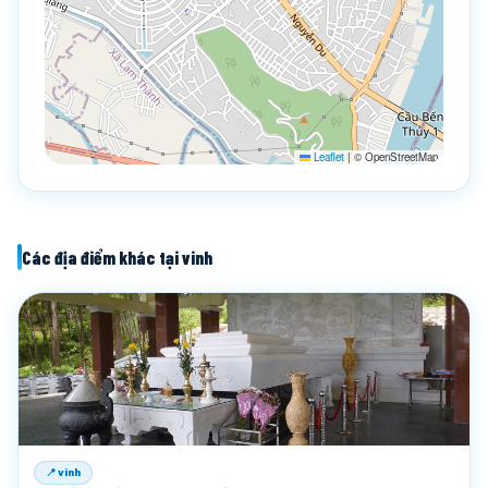
Leaflet
|
© OpenStreetMap
Các địa điểm khác tại vinh
📍 vinh