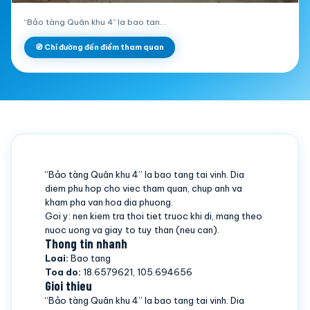
“Bảo tàng Quân khu 4” la bao tan…
🧭 Chỉ đường đến điểm tham quan
“Bảo tàng Quân khu 4” la bao tang tai vinh. Dia
diem phu hop cho viec tham quan, chup anh va
kham pha van hoa dia phuong.
Goi y: nen kiem tra thoi tiet truoc khi di, mang theo
nuoc uong va giay to tuy than (neu can).
Thong tin nhanh
Loai:
Bao tang
Toa do:
18.6579621, 105.694656
Gioi thieu
“Bảo tàng Quân khu 4” la bao tang tai vinh. Dia