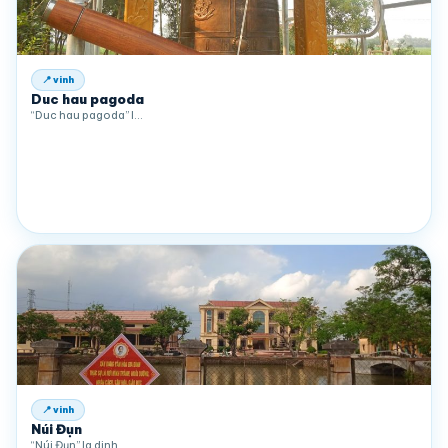
📍 vinh
Duc hau pagoda
“Duc hau pagoda” l…
📍 vinh
Núi Đụn
“Núi Đụn” la dinh …