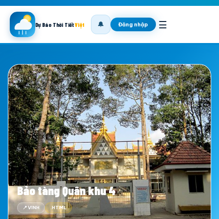
☰
🔔
Đăng nhập
Dự Báo Thời Tiết
Việt
Bảo tàng Quân khu 4
📍 VINH
.HTML