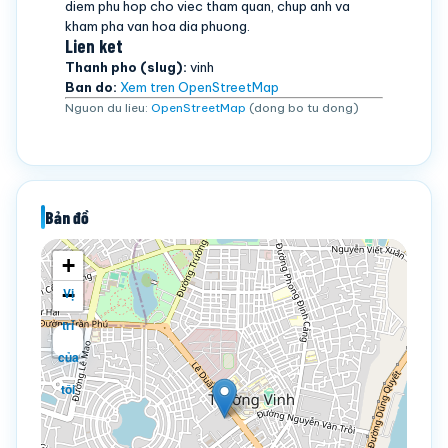
diem phu hop cho viec tham quan, chup anh va
kham pha van hoa dia phuong.
Lien ket
Thanh pho (slug):
vinh
Ban do:
Xem tren OpenStreetMap
Nguon du lieu:
OpenStreetMap
(dong bo tu dong)
Bản đồ
+
−
Vị
trí
của
tôi