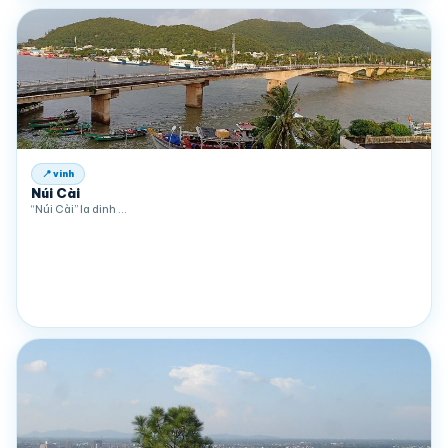
📍 vinh
Núi Cài
“Núi Cài” la dinh …