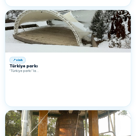
📍 vinh
Türkiye parkı
“Türkiye parkı” la…