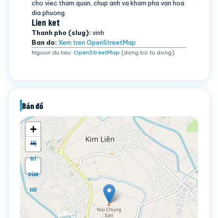
cho viec tham quan, chup anh va kham pha van hoa
dia phuong.
Lien ket
Thanh pho (slug):
vinh
Ban do:
Xem tren OpenStreetMap
Nguon du lieu:
OpenStreetMap
(dong bo tu dong)
Bản đồ
+
−
Vị
trí
của
tôi