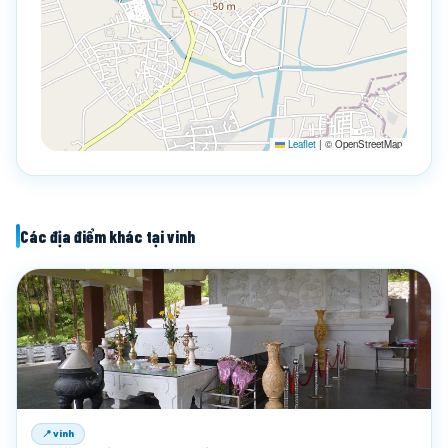
Leaflet
|
© OpenStreetMap
Các địa điểm khác tại vinh
📍 vinh