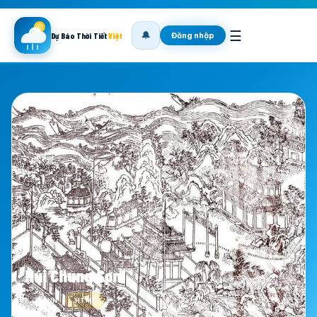
☰
🔔
Đăng nhập
Dự Báo Thời Tiết
Việt
Núi Chung Sơn
📍 VINH
.HTML