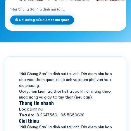
“Núi Chung Sơn” la dinh nui tai …
🧭 Chỉ đường đến điểm tham quan
“Núi Chung Sơn” la dinh nui tai vinh. Dia diem phu hop
cho viec tham quan, chup anh va kham pha van hoa
dia phuong.
Goi y: nen kiem tra thoi tiet truoc khi di, mang theo
nuoc uong va giay to tuy than (neu can).
Thong tin nhanh
Loai:
Dinh nui
Toa do:
18.6647559, 105.5650628
Gioi thieu
“Núi Chung Sơn” la dinh nui tai vinh. Dia diem phu hop