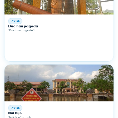
📍 vinh
Duc hau pagoda
“Duc hau pagoda” l…
📍 vinh
Núi Đụn
“Núi Đụn” la dinh …