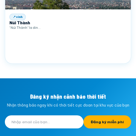
📍 vinh
Núi Thành
“Núi Thành” la din…
Đăng ký nhận cảnh báo thời tiết
Nhận thông báo ngay khi có thời tiết cực đoan tại khu vực của bạn
Đăng ký miễn phí