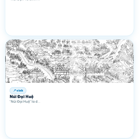
📍 vinh
Núi Đại Huệ
“Núi Đại Huệ” la d…