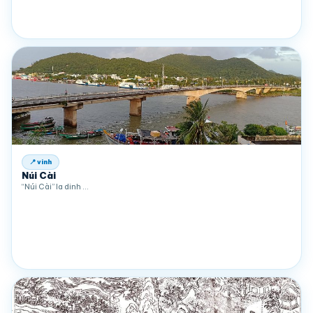
📍 vinh
Núi Cài
“Núi Cài” la dinh …