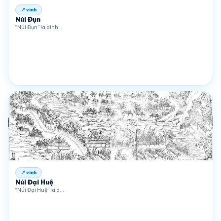
📍 vinh
Núi Đụn
“Núi Đụn” la dinh …
📍 vinh
Núi Đại Huệ
“Núi Đại Huệ” la d…