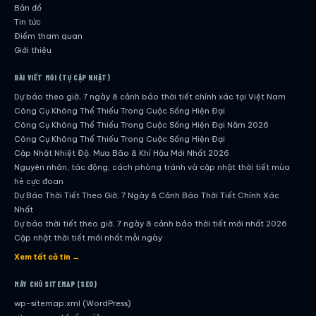
Bản đồ
Tin tức
Điểm tham quan
Giới thiệu
BÀI VIẾT MỚI (TỰ CẬP NHẬT)
Dự báo theo giờ, 7 ngày & cảnh báo thời tiết chính xác tại Việt Nam
Công Cụ Không Thể Thiếu Trong Cuộc Sống Hiện Đại
Công Cụ Không Thể Thiếu Trong Cuộc Sống Hiện Đại Năm 2026
Công Cụ Không Thể Thiếu Trong Cuộc Sống Hiện Đại
Cập Nhật Nhiệt Độ, Mưa Bão & Khí Hậu Mới Nhất 2026
Nguyên nhân, tác động, cách phòng tránh và cập nhật thời tiết mùa
hè cực đoan
Dự Báo Thời Tiết Theo Giờ, 7 Ngày & Cảnh Báo Thời Tiết Chính Xác
Nhất
Dự báo thời tiết theo giờ, 7 ngày & cảnh báo thời tiết mới nhất 2026
Cập nhật thời tiết mới nhất mỗi ngày
Hướng dẫn đầy đủ về dự báo thời tiết hiện đại
Xem tất cả tin →
Cập nhật chính xác và nhanh chóng mỗi ngày
Dự Báo Thời Tiết Theo Giờ, 7 Ngày & Cảnh Báo Thời Tiết Chính Xác
MÁY CHỦ SITEMAP (SEO)
Nhất
wp-sitemap.xml (WordPress)
Công Cụ Không Thể Thiếu Trong Cuộc Sống Hiện Đại