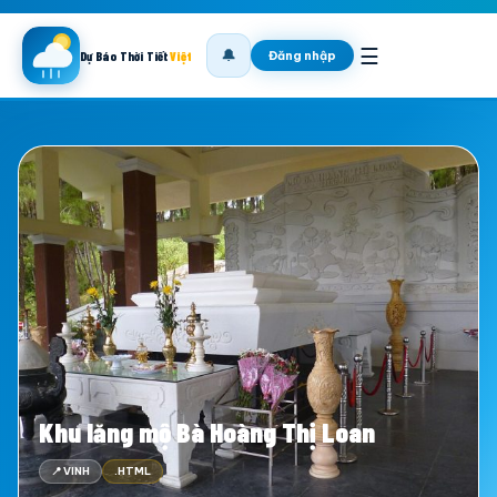
☰
🔔
Đăng nhập
Dự Báo Thời Tiết
Việt
Khu lăng mộ Bà Hoàng Thị Loan
📍 VINH
.HTML