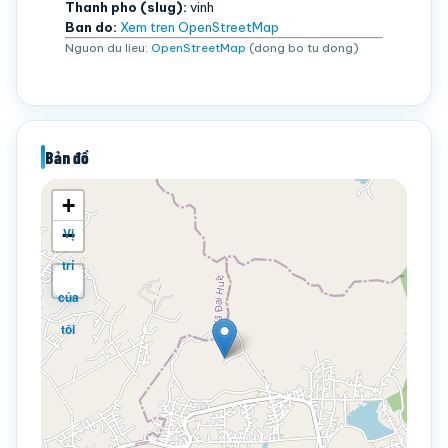
Thanh pho (slug):
vinh
Ban do:
Xem tren OpenStreetMap
Nguon du lieu:
OpenStreetMap
(dong bo tu dong)
Bản đồ
+
−
Vị
trí
của
tôi