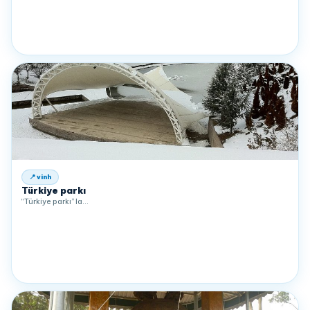
📍 vinh
Türkiye parkı
“Türkiye parkı” la…