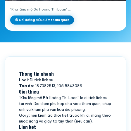
“Khu lăng mộ Bà Hoàng Thị Loan” …
🧭 Chỉ đường đến điểm tham quan
Thong tin nhanh
Loai:
Di tich lich su
Toa do:
18.7082513, 105.5843086
Gioi thieu
“Khu lăng mộ Bà Hoàng Thị Loan” la di tich lich su
tai vinh. Dia diem phu hop cho viec tham quan, chup
anh va kham pha van hoa dia phuong.
Goi y: nen kiem tra thoi tiet truoc khi di, mang theo
nuoc uong va giay to tuy than (neu can).
Lien ket