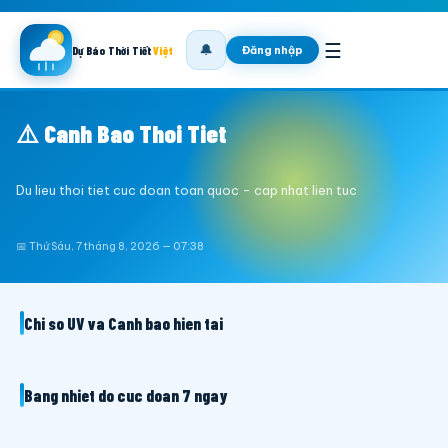
☰
🔔
Đăng nhập
Dự Báo Thời Tiết
Việt
⚠️ Canh Bao Thoi Tiet
Du lieu thoi tiet cuc doan toan quoc - cap nhat lien tuc
📅 Thứ Sáu, 7 tháng 8, 2026 — 07:38
Chi so UV va Canh bao hien tai
Bang nhiet do cuc doan 7 ngay