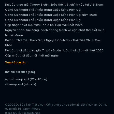
Dự báo theo giờ, 7 ngày & cảnh báo thời tiết chính xác tại Việt Nam
Công Cụ Không Thể Thiếu Trong Cuộc Sống Hiện Đại
Công Cụ Không Thể Thiếu Trong Cuộc Sống Hiện Đại Năm 2026
Công Cụ Không Thể Thiếu Trong Cuộc Sống Hiện Đại
Cập Nhật Nhiệt Độ, Mưa Bão & Khí Hậu Mới Nhất 2026
Nguyên nhân, tác động, cách phòng tránh và cập nhật thời tiết mùa
hè cực đoan
Dự Báo Thời Tiết Theo Giờ, 7 Ngày & Cảnh Báo Thời Tiết Chính Xác
Nhất
Dự báo thời tiết theo giờ, 7 ngày & cảnh báo thời tiết mới nhất 2026
Cập nhật thời tiết mới nhất mỗi ngày
Hướng dẫn đầy đủ về dự báo thời tiết hiện đại
Xem tất cả tin →
Cập nhật chính xác và nhanh chóng mỗi ngày
Dự Báo Thời Tiết Theo Giờ, 7 Ngày & Cảnh Báo Thời Tiết Chính Xác
MÁY CHỦ SITEMAP (SEO)
Nhất
wp-sitemap.xml (WordPress)
Công Cụ Không Thể Thiếu Trong Cuộc Sống Hiện Đại
sitemap.xml (nếu có)
Dự Báo Theo Giờ, 7 Ngày & Cảnh Báo Thời Tiết – Công Cụ Không Thể
Thiếu Cho Cuộc Sống Hiện Đại
Hôm Nay Nên Đi Đâu Ở Việt Nam? Khám Phá Phú Quốc – Thiên Đường
Biển Đảo Được Yêu Thích Nhất
© 2026 Dự Báo Thời Tiết Việt — Cổng thông tin dự báo thời tiết Việt Nam. Dữ liệu
Cuối Tuần Nên Đi Đâu Ở Việt Nam? Gợi Ý Ninh Bình Cho Chuyến Đi Gần
cung cấp bởi Open-Meteo.
Hà Nội, Đẹp Ảnh Và Dễ Lên
Riêng tư
Điều khoản
Sitemap