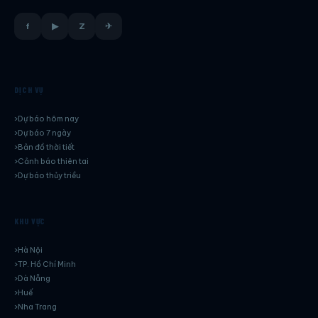
f
▶
Z
✈
DỊCH VỤ
Dự báo hôm nay
Dự báo 7 ngày
Bản đồ thời tiết
Cảnh báo thiên tai
Dự báo thủy triều
KHU VỰC
Hà Nội
TP. Hồ Chí Minh
Dà Nẵng
Huế
Nha Trang