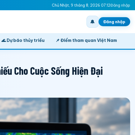
Chủ Nhật, 9 tháng 8, 2026 07:12
Đăng nhập
🔔
Đăng nhập
🌊 Dự báo thủy triều
📌 Điểm tham quan Việt Nam
iếu Cho Cuộc Sống Hiện Đại