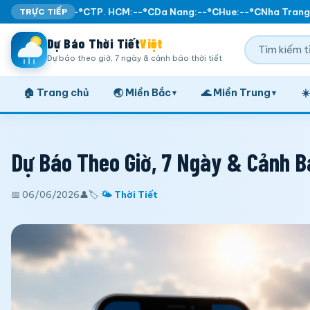
TRỰC TIẾP
Ha Noi:
--°C
TP. HCM:
--°C
Da Nang:
--°C
Hue:
--°C
Nha Trang:
-
Dự Báo Thời Tiết
Việt
Dự báo theo giờ, 7 ngày & cảnh báo thời tiết
🏠 Trang chủ
🌏 Miền Bắc
🌊 Miền Trung
☀
▾
▾
Dự Báo Theo Giờ, 7 Ngày & Cảnh B
📅 06/06/2026
👤
🏷️
🌤️ Thời Tiết