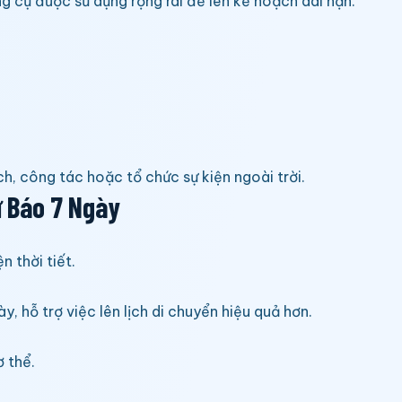
ng cụ được sử dụng rộng rãi để lên kế hoạch dài hạn.
ch, công tác hoặc tổ chức sự kiện ngoài trời.
 Báo 7 Ngày
n thời tiết.
, hỗ trợ việc lên lịch di chuyển hiệu quả hơn.
 thể.