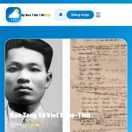
☰
🔔
Đăng nhập
Dự Báo Thời Tiết
Việt
Bao Tang Xo Viet Nghe-Tinh
📍 VINH
.HTML