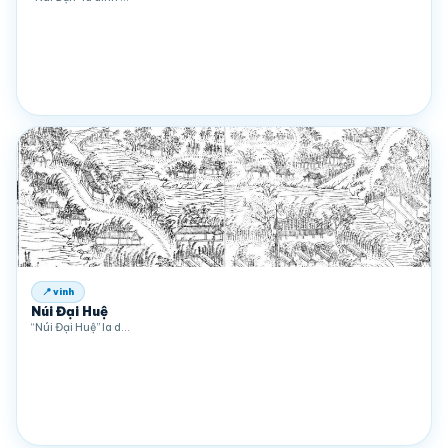
📍 vinh
Núi Đại Huệ
“Núi Đại Huệ” la d…