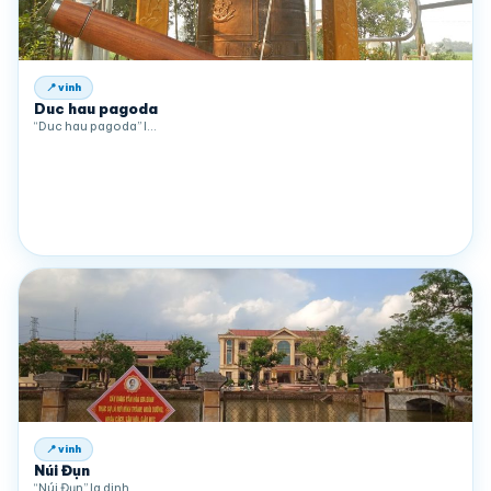
📍 vinh
Duc hau pagoda
“Duc hau pagoda” l…
📍 vinh
Núi Đụn
“Núi Đụn” la dinh …