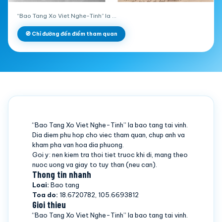
“Bao Tang Xo Viet Nghe-Tinh” la …
🧭 Chỉ đường đến điểm tham quan
“Bao Tang Xo Viet Nghe-Tinh” la bao tang tai vinh.
Dia diem phu hop cho viec tham quan, chup anh va
kham pha van hoa dia phuong.
Goi y: nen kiem tra thoi tiet truoc khi di, mang theo
nuoc uong va giay to tuy than (neu can).
Thong tin nhanh
Loai:
Bao tang
Toa do:
18.6720782, 105.6693812
Gioi thieu
“Bao Tang Xo Viet Nghe-Tinh” la bao tang tai vinh.