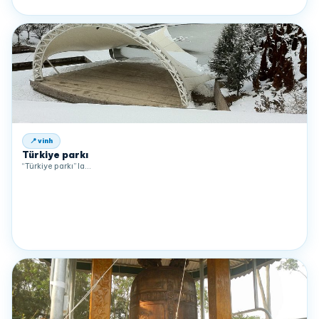
📍 vinh
Türkiye parkı
“Türkiye parkı” la…