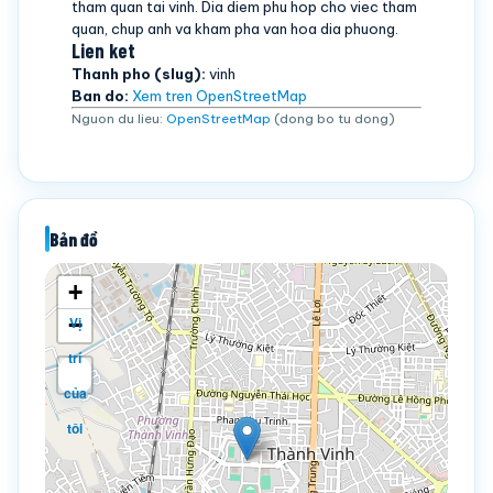
tham quan tai vinh. Dia diem phu hop cho viec tham
quan, chup anh va kham pha van hoa dia phuong.
Lien ket
Thanh pho (slug):
vinh
Ban do:
Xem tren OpenStreetMap
Nguon du lieu:
OpenStreetMap
(dong bo tu dong)
Bản đồ
+
−
Vị
trí
của
tôi