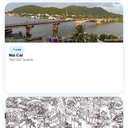
📍 vinh
Núi Cài
“Núi Cài” la dinh …