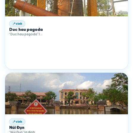
📍 vinh
Duc hau pagoda
“Duc hau pagoda” l…
📍 vinh
Núi Đụn
“Núi Đụn” la dinh …