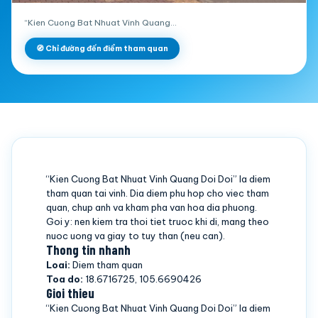
“Kien Cuong Bat Nhuat Vinh Quang…
🧭 Chỉ đường đến điểm tham quan
“Kien Cuong Bat Nhuat Vinh Quang Doi Doi” la diem
tham quan tai vinh. Dia diem phu hop cho viec tham
quan, chup anh va kham pha van hoa dia phuong.
Goi y: nen kiem tra thoi tiet truoc khi di, mang theo
nuoc uong va giay to tuy than (neu can).
Thong tin nhanh
Loai:
Diem tham quan
Toa do:
18.6716725, 105.6690426
Gioi thieu
“Kien Cuong Bat Nhuat Vinh Quang Doi Doi” la diem