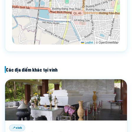
Leaflet
|
© OpenStreetMap
Các địa điểm khác tại vinh
📍 vinh