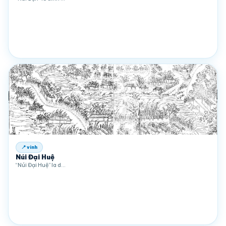
📍 vinh
Núi Đại Huệ
“Núi Đại Huệ” la d…