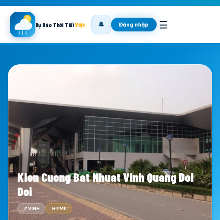
☰
🔔
Đăng nhập
Dự Báo Thời Tiết
Việt
Kien Cuong Bat Nhuat Vinh Quang Doi
Doi
📍 VINH
.HTML