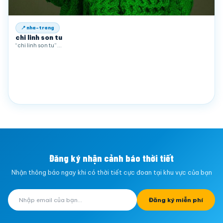
📍 nha-trang
chi linh son tu
“chi linh son tu” …
Đăng ký nhận cảnh báo thời tiết
Nhận thông báo ngay khi có thời tiết cực đoan tại khu vực của bạn
Đăng ký miễn phí