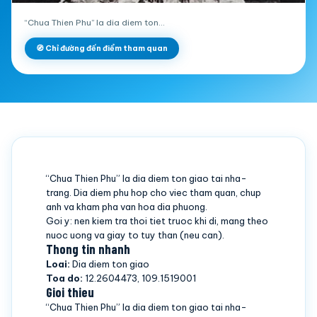
“Chua Thien Phu” la dia diem ton…
🧭 Chỉ đường đến điểm tham quan
“Chua Thien Phu” la dia diem ton giao tai nha-
trang. Dia diem phu hop cho viec tham quan, chup
anh va kham pha van hoa dia phuong.
Goi y: nen kiem tra thoi tiet truoc khi di, mang theo
nuoc uong va giay to tuy than (neu can).
Thong tin nhanh
Loai:
Dia diem ton giao
Toa do:
12.2604473, 109.1519001
Gioi thieu
“Chua Thien Phu” la dia diem ton giao tai nha-