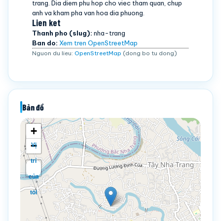
trang. Dia diem phu hop cho viec tham quan, chup
anh va kham pha van hoa dia phuong.
Lien ket
Thanh pho (slug):
nha-trang
Ban do:
Xem tren OpenStreetMap
Nguon du lieu:
OpenStreetMap
(dong bo tu dong)
Bản đồ
+
−
Vị
trí
của
tôi