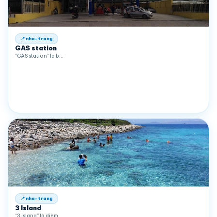
📍 nha-trang
GAS station
“GAS station” la b…
📍 nha-trang
3 Island
“3 Island” la diem…