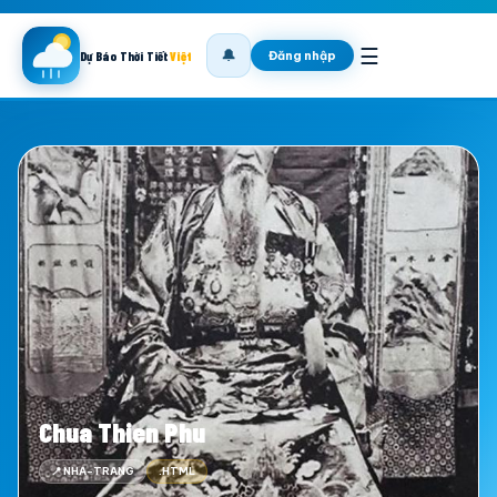
☰
🔔
Đăng nhập
Dự Báo Thời Tiết
Việt
Chua Thien Phu
📍 NHA-TRANG
.HTML