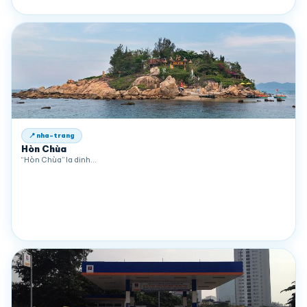
📍 nha-trang
Hòn Chùa
“Hòn Chùa” la dinh…