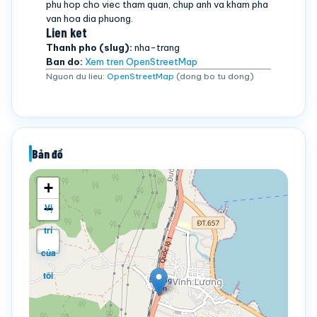
phu hop cho viec tham quan, chup anh va kham pha
van hoa dia phuong.
Lien ket
Thanh pho (slug):
nha-trang
Ban do:
Xem tren OpenStreetMap
Nguon du lieu:
OpenStreetMap
(dong bo tu dong)
Bản đồ
+
−
Vị
trí
của
tôi