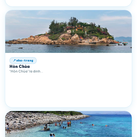
📍 nha-trang
Hòn Chùa
“Hòn Chùa” la dinh…