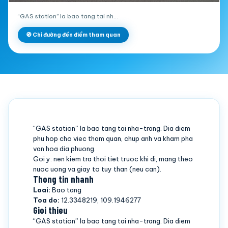
“GAS station” la bao tang tai nh…
🧭 Chỉ đường đến điểm tham quan
“GAS station” la bao tang tai nha-trang. Dia diem
phu hop cho viec tham quan, chup anh va kham pha
van hoa dia phuong.
Goi y: nen kiem tra thoi tiet truoc khi di, mang theo
nuoc uong va giay to tuy than (neu can).
Thong tin nhanh
Loai:
Bao tang
Toa do:
12.3348219, 109.1946277
Gioi thieu
“GAS station” la bao tang tai nha-trang. Dia diem