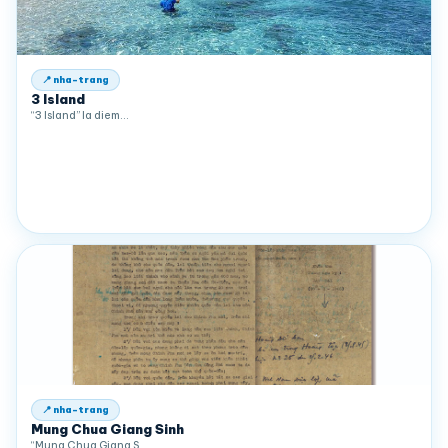
📍 nha-trang
3 Island
“3 Island” la diem…
📍 nha-trang
Mung Chua Giang Sinh
“Mung Chua Giang S…