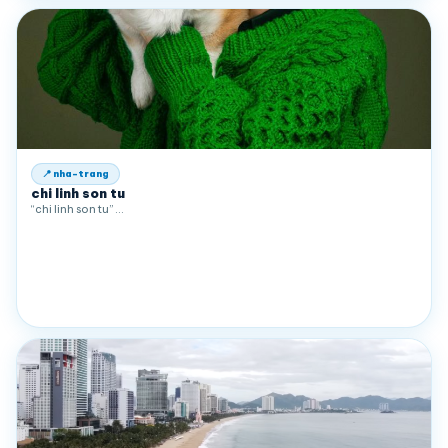
📍 nha-trang
chi linh son tu
“chi linh son tu” …