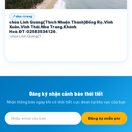
📍 nha-trang
chùa Linh Quang(Thích Nhuận Thanh)Đồng Rọ,Vĩnh
Xuân,Vĩnh Thái,Nha Trang,Khánh
Hoà.ĐT:02583534126.
“chùa Linh Quang(T…
Đăng ký nhận cảnh báo thời tiết
Nhận thông báo ngay khi có thời tiết cực đoan tại khu vực của bạn
Đăng ký miễn phí