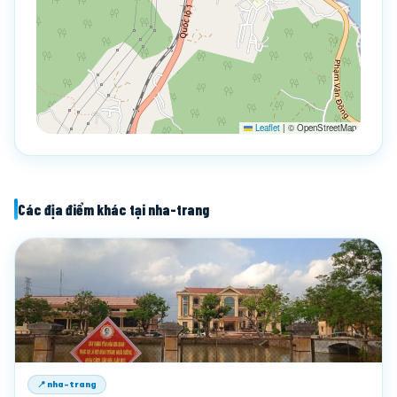
Leaflet
|
© OpenStreetMap
Các địa điểm khác tại nha-trang
📍 nha-trang