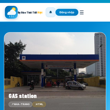
☰
🔔
Đăng nhập
Dự Báo Thời Tiết
Việt
GAS station
📍 NHA-TRANG
.HTML