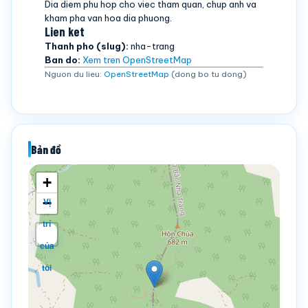
Dia diem phu hop cho viec tham quan, chup anh va
kham pha van hoa dia phuong.
Lien ket
Thanh pho (slug):
nha-trang
Ban do:
Xem tren OpenStreetMap
Nguon du lieu:
OpenStreetMap
(dong bo tu dong)
Bản đồ
+
−
Vị
trí
của
tôi