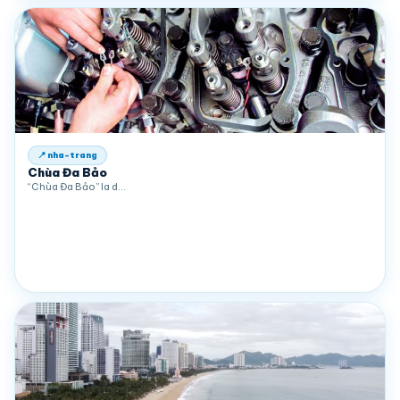
📍 nha-trang
Chùa Đa Bảo
“Chùa Đa Bảo” la d…