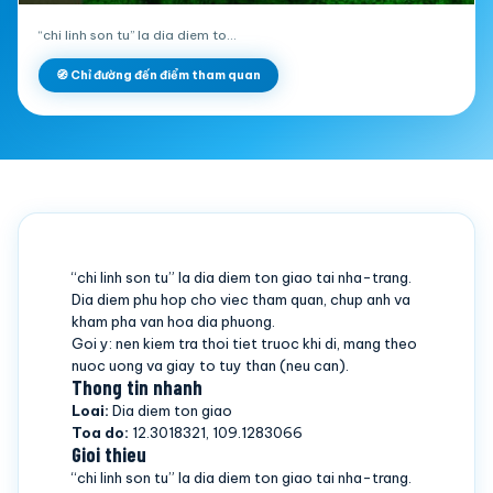
“chi linh son tu” la dia diem to…
🧭 Chỉ đường đến điểm tham quan
“chi linh son tu” la dia diem ton giao tai nha-trang.
Dia diem phu hop cho viec tham quan, chup anh va
kham pha van hoa dia phuong.
Goi y: nen kiem tra thoi tiet truoc khi di, mang theo
nuoc uong va giay to tuy than (neu can).
Thong tin nhanh
Loai:
Dia diem ton giao
Toa do:
12.3018321, 109.1283066
Gioi thieu
“chi linh son tu” la dia diem ton giao tai nha-trang.