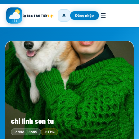
☰
🔔
Đăng nhập
Dự Báo Thời Tiết
Việt
chi linh son tu
📍 NHA-TRANG
.HTML