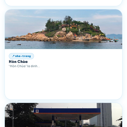
📍 nha-trang
Hòn Chùa
“Hòn Chùa” la dinh…