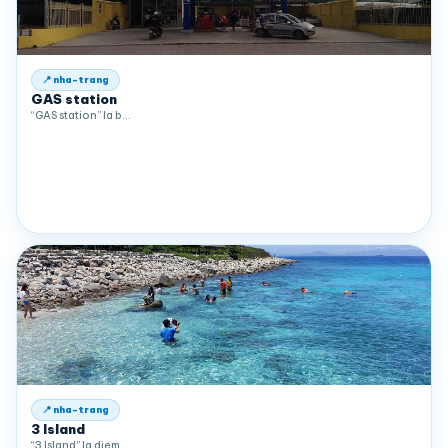
📍 nha-trang
GAS station
“GAS station” la b…
📍 nha-trang
3 Island
“3 Island” la diem…