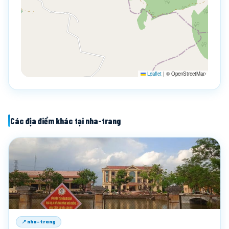
Leaflet
|
© OpenStreetMap
Các địa điểm khác tại nha-trang
📍 nha-trang