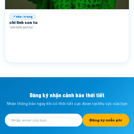
📍 nha-trang
chi linh son tu
“chi linh son tu” …
Đăng ký nhận cảnh báo thời tiết
Nhận thông báo ngay khi có thời tiết cực đoan tại khu vực của bạn
Đăng ký miễn phí