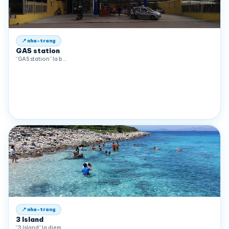
📍 nha-trang
GAS station
“GAS station” la b…
📍 nha-trang
3 Island
“3 Island” la diem…