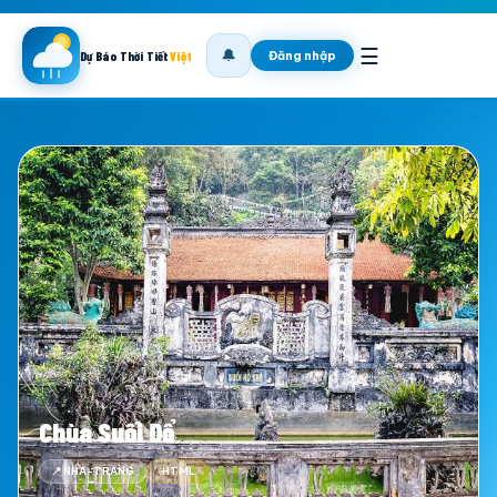
☰
🔔
Đăng nhập
Dự Báo Thời Tiết
Việt
Chùa Suối Đổ
📍 NHA-TRANG
.HTML