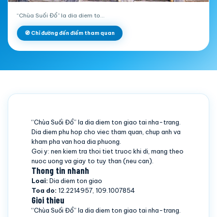
“Chùa Suối Đổ” la dia diem to…
🧭 Chỉ đường đến điểm tham quan
“Chùa Suối Đổ” la dia diem ton giao tai nha-trang.
Dia diem phu hop cho viec tham quan, chup anh va
kham pha van hoa dia phuong.
Goi y: nen kiem tra thoi tiet truoc khi di, mang theo
nuoc uong va giay to tuy than (neu can).
Thong tin nhanh
Loai:
Dia diem ton giao
Toa do:
12.2214957, 109.1007854
Gioi thieu
“Chùa Suối Đổ” la dia diem ton giao tai nha-trang.