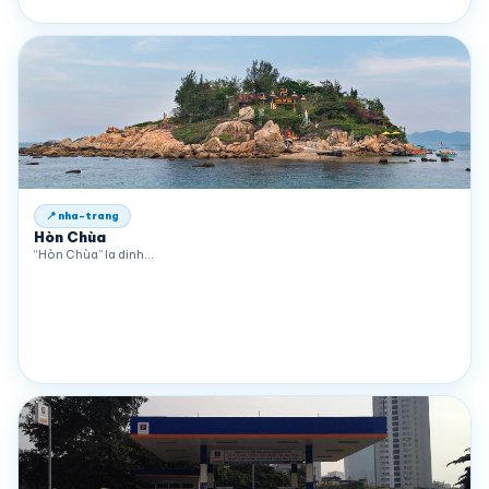
📍 nha-trang
Hòn Chùa
“Hòn Chùa” la dinh…