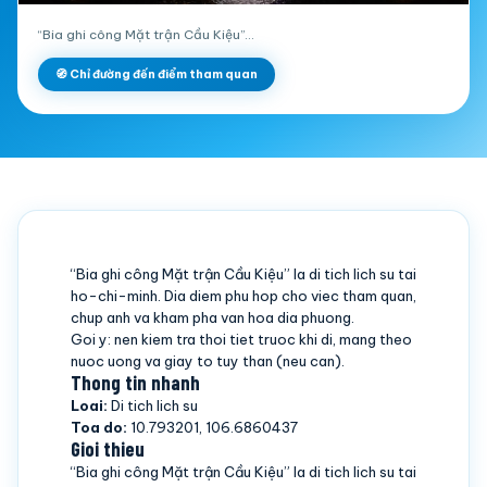
“Bia ghi công Mặt trận Cầu Kiệu”…
🧭 Chỉ đường đến điểm tham quan
“Bia ghi công Mặt trận Cầu Kiệu” la di tich lich su tai
ho-chi-minh. Dia diem phu hop cho viec tham quan,
chup anh va kham pha van hoa dia phuong.
Goi y: nen kiem tra thoi tiet truoc khi di, mang theo
nuoc uong va giay to tuy than (neu can).
Thong tin nhanh
Loai:
Di tich lich su
Toa do:
10.793201, 106.6860437
Gioi thieu
“Bia ghi công Mặt trận Cầu Kiệu” la di tich lich su tai