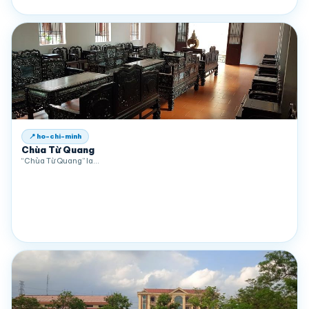
📍 ho-chi-minh
Chùa Từ Quang
“Chùa Từ Quang” la…