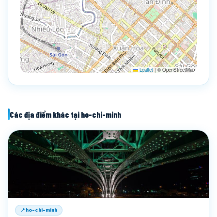
Leaflet
|
© OpenStreetMap
Các địa điểm khác tại ho-chi-minh
📍 ho-chi-minh