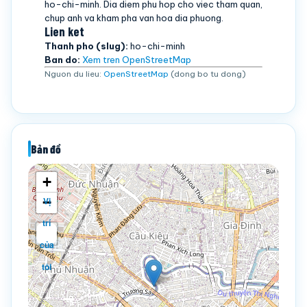
ho-chi-minh. Dia diem phu hop cho viec tham quan,
chup anh va kham pha van hoa dia phuong.
Lien ket
Thanh pho (slug):
ho-chi-minh
Ban do:
Xem tren OpenStreetMap
Nguon du lieu:
OpenStreetMap
(dong bo tu dong)
Bản đồ
+
−
Vị
trí
của
tôi