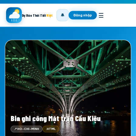
☰
🔔
Đăng nhập
Dự Báo Thời Tiết
Việt
Bia ghi công Mặt trận Cầu Kiệu
📍 HO-CHI-MINH
.HTML