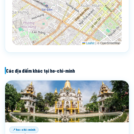
Leaflet
|
© OpenStreetMap
Các địa điểm khác tại ho-chi-minh
📍 ho-chi-minh