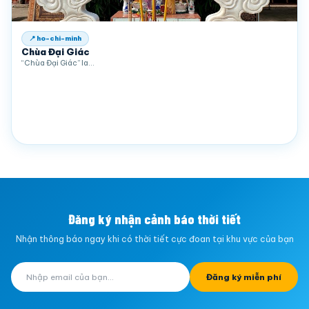
📍 ho-chi-minh
Chùa Đại Giác
“Chùa Đại Giác” la…
Đăng ký nhận cảnh báo thời tiết
Nhận thông báo ngay khi có thời tiết cực đoan tại khu vực của bạn
Đăng ký miễn phí