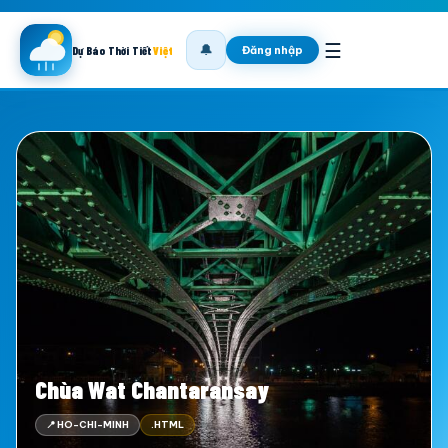
☰
🔔
Đăng nhập
Dự Báo Thời Tiết
Việt
Chùa Wat Chantaransay
📍 HO-CHI-MINH
.HTML