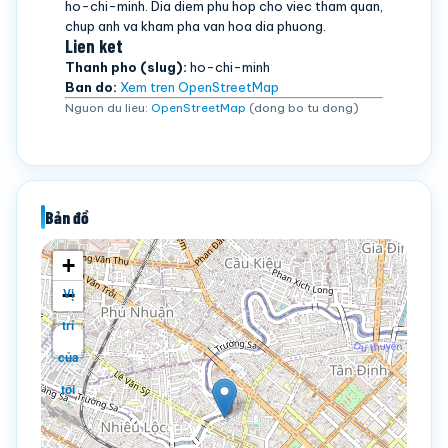
ho-chi-minh. Dia diem phu hop cho viec tham quan,
chup anh va kham pha van hoa dia phuong.
Lien ket
Thanh pho (slug):
ho-chi-minh
Ban do:
Xem tren OpenStreetMap
Nguon du lieu:
OpenStreetMap
(dong bo tu dong)
Bản đồ
+
−
Vị
trí
của
tôi