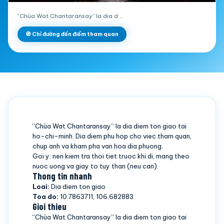
“Chùa Wat Chantaransay” la dia d…
🧭 Chỉ đường đến điểm tham quan
“Chùa Wat Chantaransay” la dia diem ton giao tai
ho-chi-minh. Dia diem phu hop cho viec tham quan,
chup anh va kham pha van hoa dia phuong.
Goi y: nen kiem tra thoi tiet truoc khi di, mang theo
nuoc uong va giay to tuy than (neu can).
Thong tin nhanh
Loai:
Dia diem ton giao
Toa do:
10.7863711, 106.682883
Gioi thieu
“Chùa Wat Chantaransay” la dia diem ton giao tai