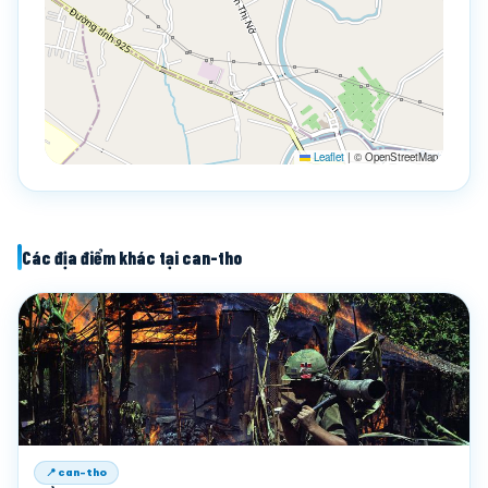
Leaflet
|
© OpenStreetMap
Các địa điểm khác tại can-tho
📍 can-tho