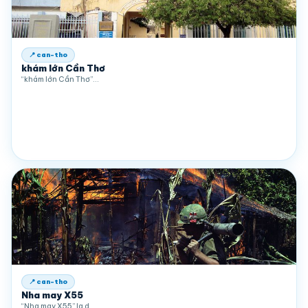
📍 can-tho
khám lớn Cần Thơ
“khám lớn Cần Thơ”…
📍 can-tho
Nha may X55
“Nha may X55” la d…