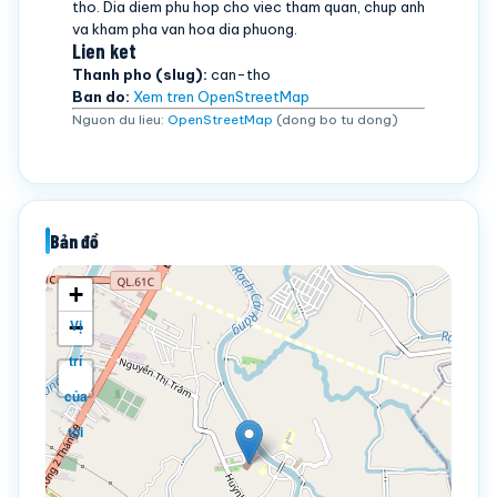
tho. Dia diem phu hop cho viec tham quan, chup anh
va kham pha van hoa dia phuong.
Lien ket
Thanh pho (slug):
can-tho
Ban do:
Xem tren OpenStreetMap
Nguon du lieu:
OpenStreetMap
(dong bo tu dong)
Bản đồ
+
−
Vị
trí
của
tôi