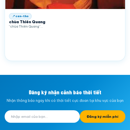
📍 can-tho
chùa Thiên Quang
“chùa Thiên Quang”…
Đăng ký nhận cảnh báo thời tiết
Nhận thông báo ngay khi có thời tiết cực đoan tại khu vực của bạn
Đăng ký miễn phí