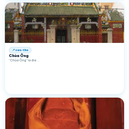
📍 can-tho
Chùa Ông
“Chùa Ông” la dia …