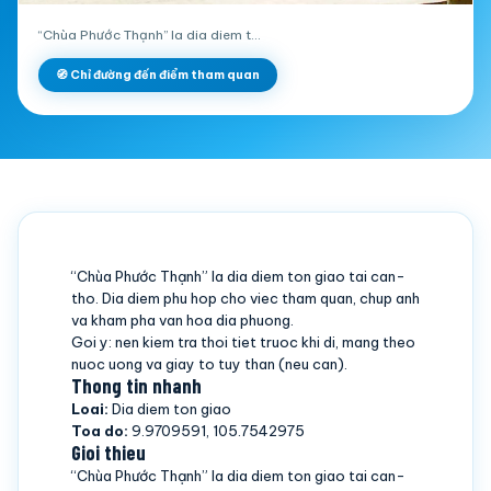
“Chùa Phước Thạnh” la dia diem t…
🧭 Chỉ đường đến điểm tham quan
“Chùa Phước Thạnh” la dia diem ton giao tai can-
tho. Dia diem phu hop cho viec tham quan, chup anh
va kham pha van hoa dia phuong.
Goi y: nen kiem tra thoi tiet truoc khi di, mang theo
nuoc uong va giay to tuy than (neu can).
Thong tin nhanh
Loai:
Dia diem ton giao
Toa do:
9.9709591, 105.7542975
Gioi thieu
“Chùa Phước Thạnh” la dia diem ton giao tai can-