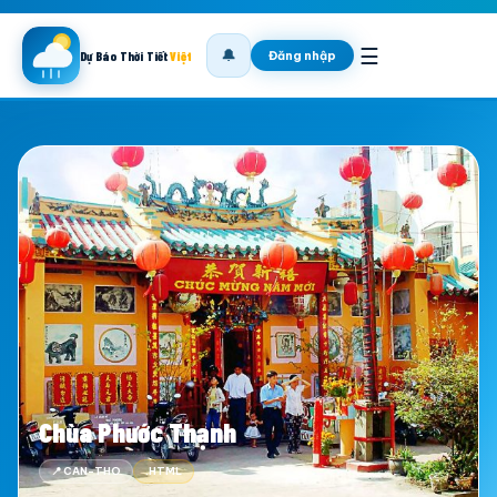
☰
🔔
Đăng nhập
Dự Báo Thời Tiết
Việt
Chùa Phước Thạnh
📍 CAN-THO
.HTML