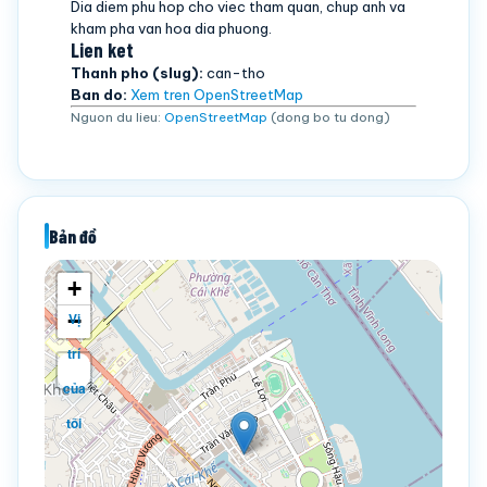
Dia diem phu hop cho viec tham quan, chup anh va
kham pha van hoa dia phuong.
Lien ket
Thanh pho (slug):
can-tho
Ban do:
Xem tren OpenStreetMap
Nguon du lieu:
OpenStreetMap
(dong bo tu dong)
Bản đồ
+
−
Vị
trí
của
tôi