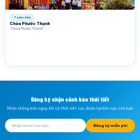
📍 can-tho
Chùa Phước Thạnh
“Chùa Phước Thạnh”…
Đăng ký nhận cảnh báo thời tiết
Nhận thông báo ngay khi có thời tiết cực đoan tại khu vực của bạn
Đăng ký miễn phí