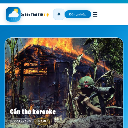
☰
🔔
Đăng nhập
Dự Báo Thời Tiết
Việt
Cần thơ karaoke
📍 CAN-THO
.HTML