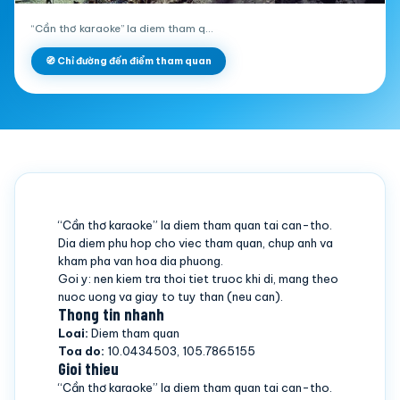
“Cần thơ karaoke” la diem tham q…
🧭 Chỉ đường đến điểm tham quan
“Cần thơ karaoke” la diem tham quan tai can-tho.
Dia diem phu hop cho viec tham quan, chup anh va
kham pha van hoa dia phuong.
Goi y: nen kiem tra thoi tiet truoc khi di, mang theo
nuoc uong va giay to tuy than (neu can).
Thong tin nhanh
Loai:
Diem tham quan
Toa do:
10.0434503, 105.7865155
Gioi thieu
“Cần thơ karaoke” la diem tham quan tai can-tho.