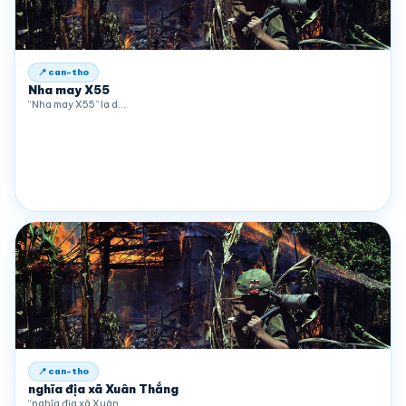
📍 can-tho
Nha may X55
“Nha may X55” la d…
📍 can-tho
nghĩa địa xã Xuân Thắng
“nghĩa địa xã Xuân…