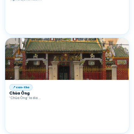
📍 can-tho
Chùa Ông
“Chùa Ông” la dia …