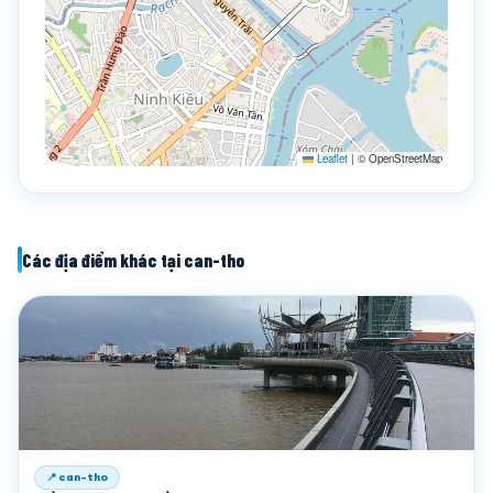
Leaflet
|
© OpenStreetMap
Các địa điểm khác tại can-tho
📍 can-tho