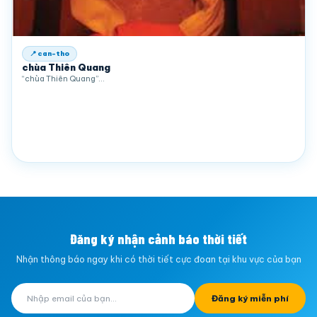
📍 can-tho
chùa Thiên Quang
“chùa Thiên Quang”…
Đăng ký nhận cảnh báo thời tiết
Nhận thông báo ngay khi có thời tiết cực đoan tại khu vực của bạn
Đăng ký miễn phí