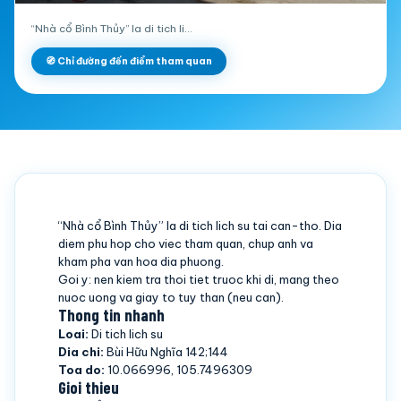
“Nhà cổ Bình Thủy” la di tich li…
🧭 Chỉ đường đến điểm tham quan
“Nhà cổ Bình Thủy” la di tich lich su tai can-tho. Dia
diem phu hop cho viec tham quan, chup anh va
kham pha van hoa dia phuong.
Goi y: nen kiem tra thoi tiet truoc khi di, mang theo
nuoc uong va giay to tuy than (neu can).
Thong tin nhanh
Loai:
Di tich lich su
Dia chi:
Bùi Hữu Nghĩa 142;144
Toa do:
10.066996, 105.7496309
Gioi thieu