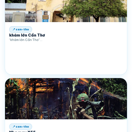
📍 can-tho
khám lớn Cần Thơ
“khám lớn Cần Thơ”…
📍 can-tho