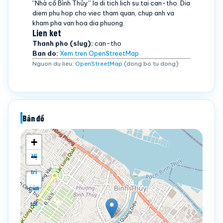
“Nhà cổ Bình Thủy” la di tich lich su tai can-tho. Dia
diem phu hop cho viec tham quan, chup anh va
kham pha van hoa dia phuong.
Lien ket
Thanh pho (slug):
can-tho
Ban do:
Xem tren OpenStreetMap
Nguon du lieu:
OpenStreetMap
(dong bo tu dong)
Bản đồ
+
−
Vị
trí
của
tôi