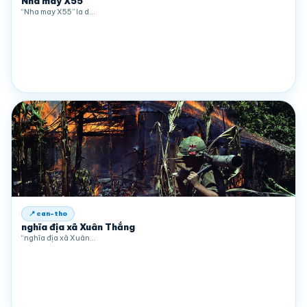
Nha may X55
“Nha may X55” la d…
📍 can-tho
nghĩa địa xã Xuân Thắng
“nghĩa địa xã Xuân…