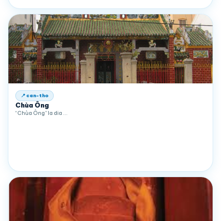
📍 can-tho
Chùa Ông
“Chùa Ông” la dia …