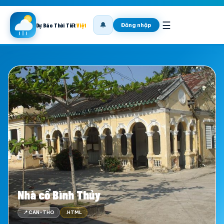
☰
🔔
Đăng nhập
Dự Báo Thời Tiết
Việt
Nhà cổ Bình Thủy
📍 CAN-THO
.HTML