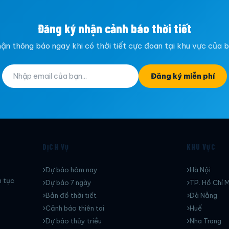
Đăng ký nhận cảnh báo thời tiết
ận thông báo ngay khi có thời tiết cực đoan tại khu vực của 
Đăng ký miễn phí
DỊCH VỤ
KHU VỰC
Dự báo hôm nay
Hà Nội
n tục
Dự báo 7 ngày
TP. Hồ Chí M
Bản đồ thời tiết
Dà Nẵng
Cảnh báo thiên tai
Huế
Dự báo thủy triều
Nha Trang