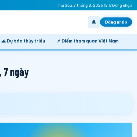
Thứ Sáu, 7 tháng 8, 2026 12:17
Đăng nhập
🔔
Đăng nhập
🌊 Dự báo thủy triều
📌 Điểm tham quan Việt Nam
, 7 ngày