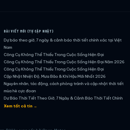
BÀI VIẾT MỚI (TỰ CẬP NHẬT)
Dự báo theo giờ, 7 ngày & cảnh báo thời tiết chính xác tại Việt
Nam
Công Cụ Không Thể Thiếu Trong Cuộc Sống Hiện Đại
Công Cụ Không Thể Thiếu Trong Cuộc Sống Hiện Đại Năm 2026
Công Cụ Không Thể Thiếu Trong Cuộc Sống Hiện Đại
Cập Nhật Nhiệt Độ, Mưa Bão & Khí Hậu Mới Nhất 2026
Nguyên nhân, tác động, cách phòng tránh và cập nhật thời tiết
mùa hè cực đoan
Dự Báo Thời Tiết Theo Giờ, 7 Ngày & Cảnh Báo Thời Tiết Chính
Xác Nhất
Xem tất cả tin →
Dự báo thời tiết theo giờ, 7 ngày & cảnh báo thời tiết mới nhất
2026
Cập nhật thời tiết mới nhất mỗi ngày