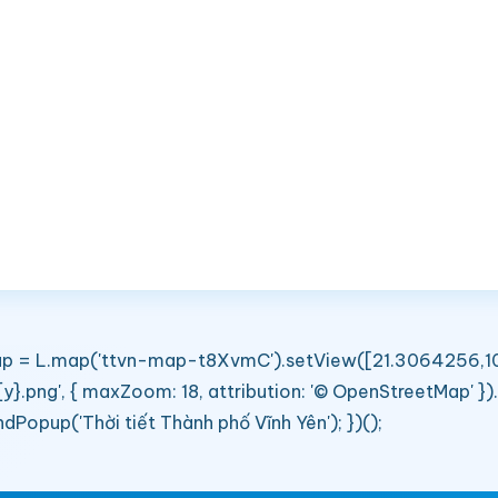
ar map = L.map('ttvn-map-t8XvmC').setView([21.3064256,1
/{y}.png', { maxZoom: 18, attribution: '© OpenStreetMap' 
pup('Thời tiết Thành phố Vĩnh Yên'); })();