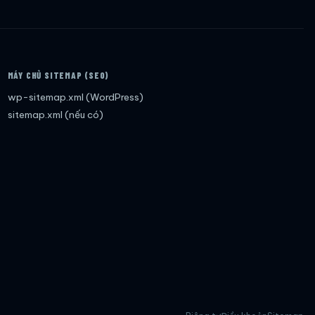
MÁY CHỦ SITEMAP (SEO)
wp-sitemap.xml (WordPress)
sitemap.xml (nếu có)