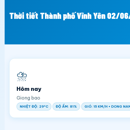
Thời tiết Thành phố Vĩnh Yên 02/0
⛈️
Hôm nay
Giong bao
NHIỆT ĐỘ: 29°C
ĐỘ ẨM: 81%
GIÓ: 15 KM/H • DONG NA