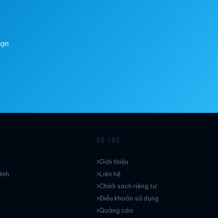
bạn
HỖ TRỢ
Giới thiệu
inh
Liên hệ
Chính sách riêng tư
Điều khoản sử dụng
Quảng cáo