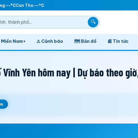
g:
--°C
Can Tho:
--°C
🔍
️ Miền Nam
⚠️ Cảnh báo
🗺️ Bản đồ
📰 Tin tức
▾
Vĩnh Yên hôm nay | Dự báo theo giờ
em