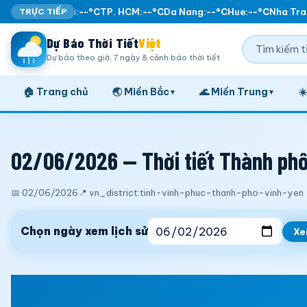
TRỰC TIẾP
Ha Noi:
--°C
TP. HCM:
--°C
Da Nang:
--°C
Hue:
--°C
Nha Tran
Dự Báo Thời Tiết
Việt
Dự báo theo giờ, 7 ngày & cảnh báo thời tiết
🏠 Trang chủ
🌏 Miền Bắc
🌊 Miền Trung
☀
▾
▾
02/06/2026 — Thời tiết Thành phố 
📅 02/06/2026
📍 vn_district:tinh-vinh-phuc-thanh-pho-vinh-yen
Chọn ngày xem lịch sử
X