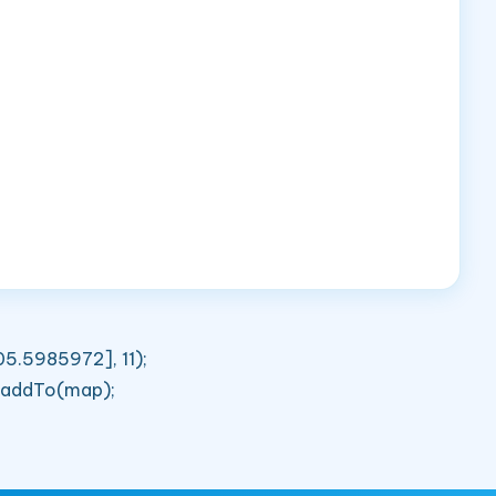
05.5985972], 11);
}).addTo(map);