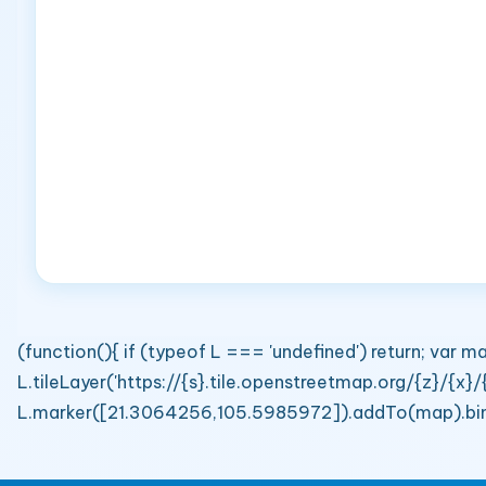
(function(){ if (typeof L === 'undefined') return; v
L.tileLayer('https://{s}.tile.openstreetmap.org/{z}/{x}
L.marker([21.3064256,105.5985972]).addTo(map).bindPo