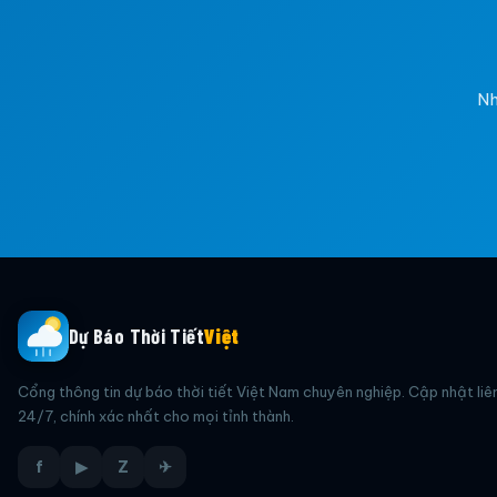
Nh
Dự Báo Thời Tiết
Việt
Cổng thông tin dự báo thời tiết Việt Nam chuyên nghiệp. Cập nhật liê
24/7, chính xác nhất cho mọi tỉnh thành.
f
▶
Z
✈