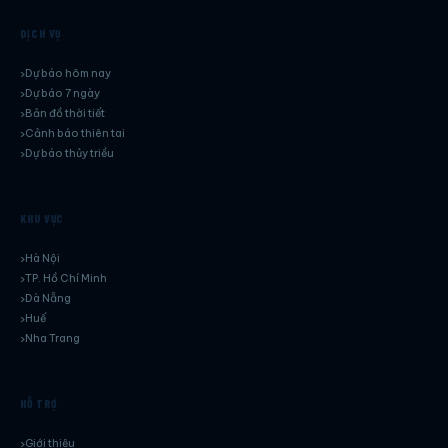
DỊCH VỤ
Dự báo hôm nay
Dự báo 7 ngày
Bản đồ thời tiết
Cảnh báo thiên tai
Dự báo thủy triều
KHU VỰC
Hà Nội
TP. Hồ Chí Minh
Dà Nẵng
Huế
Nha Trang
HỖ TRỢ
Giới thiệu