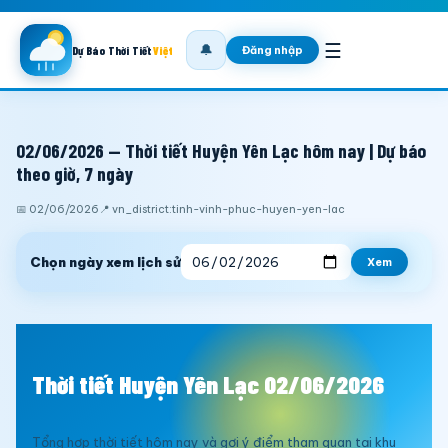
☰
🔔
Đăng nhập
Dự Báo Thời Tiết
Việt
02/06/2026 — Thời tiết Huyện Yên Lạc hôm nay | Dự báo
theo giờ, 7 ngày
📅 02/06/2026
📍 vn_district:tinh-vinh-phuc-huyen-yen-lac
Chọn ngày xem lịch sử
Xem
Thời tiết Huyện Yên Lạc 02/06/2026
Tổng hợp thời tiết hôm nay và gợi ý điểm tham quan tại khu