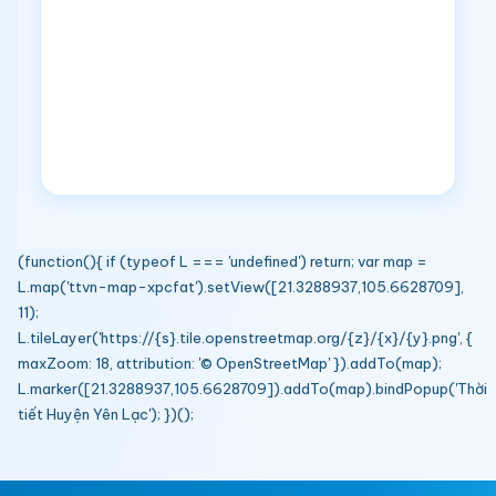
(function(){ if (typeof L === 'undefined') return; var map =
L.map('ttvn-map-xpcfat').setView([21.3288937,105.6628709],
11);
L.tileLayer('https://{s}.tile.openstreetmap.org/{z}/{x}/{y}.png', {
maxZoom: 18, attribution: '© OpenStreetMap' }).addTo(map);
L.marker([21.3288937,105.6628709]).addTo(map).bindPopup('Thời
tiết Huyện Yên Lạc'); })();