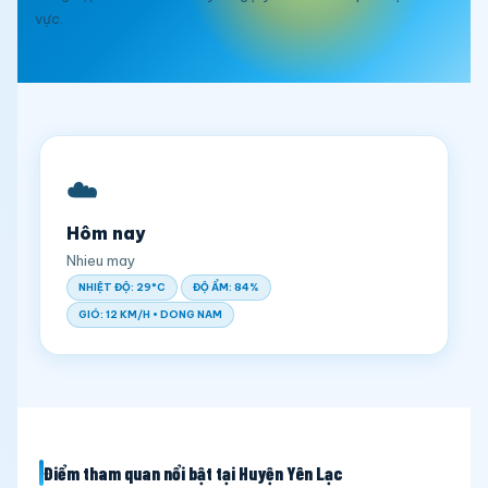
vực.
☁️
Hôm nay
Nhieu may
NHIỆT ĐỘ: 29°C
ĐỘ ẨM: 84%
GIÓ: 12 KM/H • DONG NAM
Điểm tham quan nổi bật tại Huyện Yên Lạc