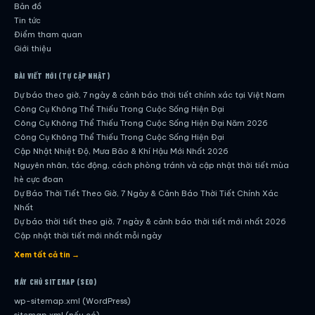
Bản đồ
Tin tức
Điểm tham quan
Giới thiệu
BÀI VIẾT MỚI (TỰ CẬP NHẬT)
Dự báo theo giờ, 7 ngày & cảnh báo thời tiết chính xác tại Việt Nam
Công Cụ Không Thể Thiếu Trong Cuộc Sống Hiện Đại
Công Cụ Không Thể Thiếu Trong Cuộc Sống Hiện Đại Năm 2026
Công Cụ Không Thể Thiếu Trong Cuộc Sống Hiện Đại
Cập Nhật Nhiệt Độ, Mưa Bão & Khí Hậu Mới Nhất 2026
Nguyên nhân, tác động, cách phòng tránh và cập nhật thời tiết mùa
hè cực đoan
Dự Báo Thời Tiết Theo Giờ, 7 Ngày & Cảnh Báo Thời Tiết Chính Xác
Nhất
Dự báo thời tiết theo giờ, 7 ngày & cảnh báo thời tiết mới nhất 2026
Cập nhật thời tiết mới nhất mỗi ngày
Hướng dẫn đầy đủ về dự báo thời tiết hiện đại
Xem tất cả tin →
Cập nhật chính xác và nhanh chóng mỗi ngày
Dự Báo Thời Tiết Theo Giờ, 7 Ngày & Cảnh Báo Thời Tiết Chính Xác
MÁY CHỦ SITEMAP (SEO)
Nhất
wp-sitemap.xml (WordPress)
Công Cụ Không Thể Thiếu Trong Cuộc Sống Hiện Đại
sitemap.xml (nếu có)