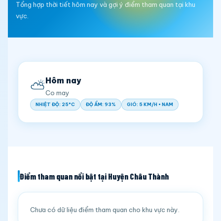
Tổng hợp thời tiết hôm nay và gợi ý điểm tham quan tại khu
vực.
Hôm nay
⛅
Co may
NHIỆT ĐỘ: 25°C
ĐỘ ẨM: 93%
GIÓ: 5 KM/H • NAM
Điểm tham quan nổi bật tại Huyện Châu Thành
Chưa có dữ liệu điểm tham quan cho khu vực này.