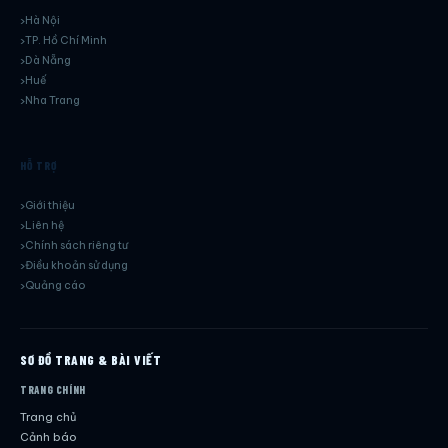
Hà Nội
TP. Hồ Chí Minh
Dà Nẵng
Huế
Nha Trang
HỖ TRỢ
Giới thiệu
Liên hệ
Chính sách riêng tư
Điều khoản sử dụng
Quảng cáo
SƠ ĐỒ TRANG & BÀI VIẾT
TRANG CHÍNH
Trang chủ
Cảnh báo