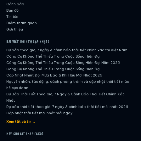
Cảnh báo
Bản đồ
Tin tức
Điểm tham quan
Giới thiệu
BÀI VIẾT MỚI (TỰ CẬP NHẬT)
Dự báo theo giờ, 7 ngày & cảnh báo thời tiết chính xác tại Việt Nam
Công Cụ Không Thể Thiếu Trong Cuộc Sống Hiện Đại
Công Cụ Không Thể Thiếu Trong Cuộc Sống Hiện Đại Năm 2026
Công Cụ Không Thể Thiếu Trong Cuộc Sống Hiện Đại
Cập Nhật Nhiệt Độ, Mưa Bão & Khí Hậu Mới Nhất 2026
Nguyên nhân, tác động, cách phòng tránh và cập nhật thời tiết mùa
hè cực đoan
Dự Báo Thời Tiết Theo Giờ, 7 Ngày & Cảnh Báo Thời Tiết Chính Xác
Nhất
Dự báo thời tiết theo giờ, 7 ngày & cảnh báo thời tiết mới nhất 2026
Cập nhật thời tiết mới nhất mỗi ngày
Hướng dẫn đầy đủ về dự báo thời tiết hiện đại
Xem tất cả tin →
Cập nhật chính xác và nhanh chóng mỗi ngày
Dự Báo Thời Tiết Theo Giờ, 7 Ngày & Cảnh Báo Thời Tiết Chính Xác
MÁY CHỦ SITEMAP (SEO)
Nhất