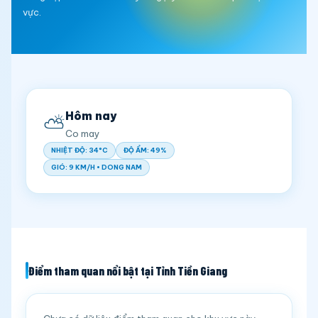
vực.
Hôm nay
⛅
Co may
NHIỆT ĐỘ: 34°C
ĐỘ ẨM: 49%
GIÓ: 9 KM/H • DONG NAM
Điểm tham quan nổi bật tại Tỉnh Tiền Giang