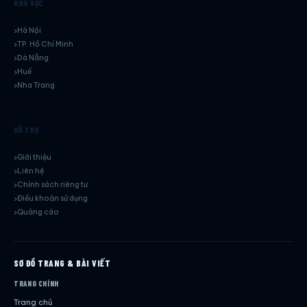
KHU VỰC
Hà Nội
TP. Hồ Chí Minh
Dà Nẵng
Huế
Nha Trang
HỖ TRỢ
Giới thiệu
Liên hệ
Chính sách riêng tư
Điều khoản sử dụng
Quảng cáo
SƠ ĐỒ TRANG & BÀI VIẾT
TRANG CHÍNH
Trang chủ