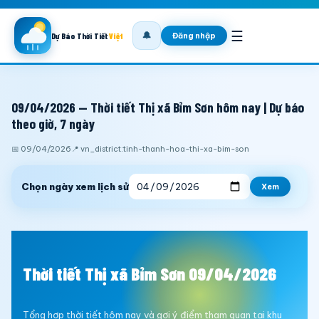
☰
🔔
Đăng nhập
Dự Báo Thời Tiết
Việt
09/04/2026 — Thời tiết Thị xã Bỉm Sơn hôm nay | Dự báo
theo giờ, 7 ngày
📅 09/04/2026
📍 vn_district:tinh-thanh-hoa-thi-xa-bim-son
Chọn ngày xem lịch sử
Xem
Thời tiết Thị xã Bỉm Sơn 09/04/2026
Tổng hợp thời tiết hôm nay và gợi ý điểm tham quan tại khu