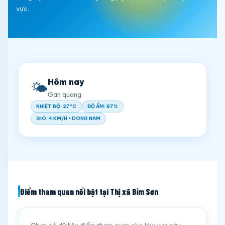
vực.
Hôm nay
🌤️
Gan quang
NHIỆT ĐỘ: 27°C
ĐỘ ẨM: 87%
GIÓ: 4 KM/H • DONG NAM
Điểm tham quan nổi bật tại Thị xã Bỉm Sơn