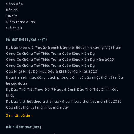
Cảnh báo
Bản đồ
Tin tức
Điểm tham quan
Giới thiệu
BÀI VIẾT MỚI (TỰ CẬP NHẬT)
Dự báo theo giờ, 7 ngày & cảnh báo thời tiết chính xác tại Việt Nam
Công Cụ Không Thể Thiếu Trong Cuộc Sống Hiện Đại
Công Cụ Không Thể Thiếu Trong Cuộc Sống Hiện Đại Năm 2026
Công Cụ Không Thể Thiếu Trong Cuộc Sống Hiện Đại
Cập Nhật Nhiệt Độ, Mưa Bão & Khí Hậu Mới Nhất 2026
Nguyên nhân, tác động, cách phòng tránh và cập nhật thời tiết mùa
hè cực đoan
Dự Báo Thời Tiết Theo Giờ, 7 Ngày & Cảnh Báo Thời Tiết Chính Xác
Nhất
Dự báo thời tiết theo giờ, 7 ngày & cảnh báo thời tiết mới nhất 2026
Cập nhật thời tiết mới nhất mỗi ngày
Hướng dẫn đầy đủ về dự báo thời tiết hiện đại
Xem tất cả tin →
Cập nhật chính xác và nhanh chóng mỗi ngày
Dự Báo Thời Tiết Theo Giờ, 7 Ngày & Cảnh Báo Thời Tiết Chính Xác
MÁY CHỦ SITEMAP (SEO)
Nhất