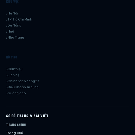
KHU VỰC
Hà Nội
TP. Hồ Chí Minh
Dà Nẵng
Huế
Nha Trang
HỖ TRỢ
Giới thiệu
Liên hệ
Chính sách riêng tư
Điều khoản sử dụng
Quảng cáo
SƠ ĐỒ TRANG & BÀI VIẾT
TRANG CHÍNH
Trang chủ