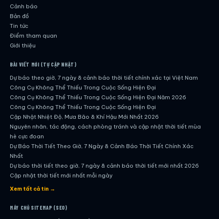
Cảnh báo
Bản đồ
Tin tức
Điểm tham quan
Giới thiệu
BÀI VIẾT MỚI (TỰ CẬP NHẬT)
Dự báo theo giờ, 7 ngày & cảnh báo thời tiết chính xác tại Việt Nam
Công Cụ Không Thể Thiếu Trong Cuộc Sống Hiện Đại
Công Cụ Không Thể Thiếu Trong Cuộc Sống Hiện Đại Năm 2026
Công Cụ Không Thể Thiếu Trong Cuộc Sống Hiện Đại
Cập Nhật Nhiệt Độ, Mưa Bão & Khí Hậu Mới Nhất 2026
Nguyên nhân, tác động, cách phòng tránh và cập nhật thời tiết mùa
hè cực đoan
Dự Báo Thời Tiết Theo Giờ, 7 Ngày & Cảnh Báo Thời Tiết Chính Xác
Nhất
Dự báo thời tiết theo giờ, 7 ngày & cảnh báo thời tiết mới nhất 2026
Cập nhật thời tiết mới nhất mỗi ngày
Hướng dẫn đầy đủ về dự báo thời tiết hiện đại
Xem tất cả tin →
Cập nhật chính xác và nhanh chóng mỗi ngày
Dự Báo Thời Tiết Theo Giờ, 7 Ngày & Cảnh Báo Thời Tiết Chính Xác
MÁY CHỦ SITEMAP (SEO)
Nhất