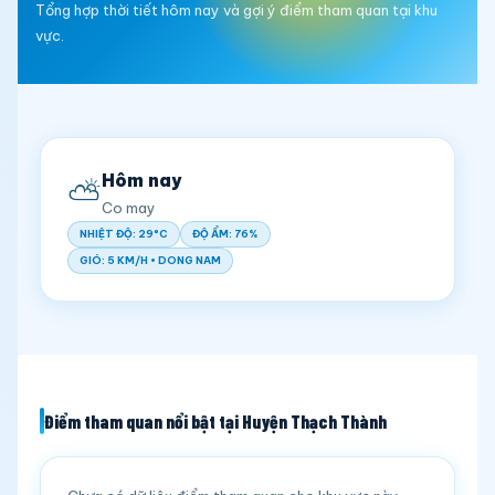
Tổng hợp thời tiết hôm nay và gợi ý điểm tham quan tại khu
vực.
Hôm nay
⛅
Co may
NHIỆT ĐỘ: 29°C
ĐỘ ẨM: 76%
GIÓ: 5 KM/H • DONG NAM
Điểm tham quan nổi bật tại Huyện Thạch Thành