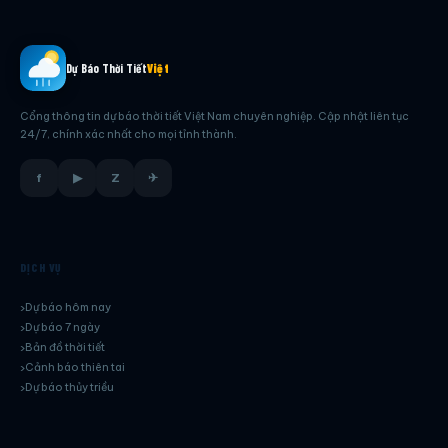
Dự Báo Thời Tiết
Việt
Cổng thông tin dự báo thời tiết Việt Nam chuyên nghiệp. Cập nhật liên tục
24/7, chính xác nhất cho mọi tỉnh thành.
f
▶
Z
✈
DỊCH VỤ
Dự báo hôm nay
Dự báo 7 ngày
Bản đồ thời tiết
Cảnh báo thiên tai
Dự báo thủy triều