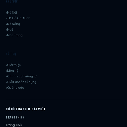
KHU VỰC
Hà Nội
TP. Hồ Chí Minh
Dà Nẵng
Huế
Nha Trang
HỖ TRỢ
Giới thiệu
Liên hệ
Chính sách riêng tư
Điều khoản sử dụng
Quảng cáo
SƠ ĐỒ TRANG & BÀI VIẾT
TRANG CHÍNH
Trang chủ