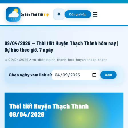
☰
🔔
Đăng nhập
Dự Báo Thời Tiết
Việt
09/04/2026 — Thời tiết Huyện Thạch Thành hôm nay |
Dự báo theo giờ, 7 ngày
📅 09/04/2026
📍 vn_district:tinh-thanh-hoa-huyen-thach-thanh
Chọn ngày xem lịch sử
Xem
Thời tiết Huyện Thạch Thành
09/04/2026