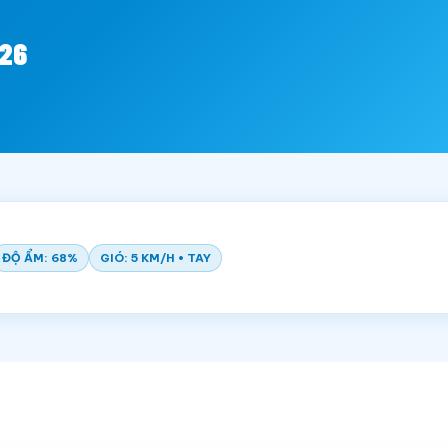
026
ĐỘ ẨM: 68%
GIÓ: 5 KM/H • TAY