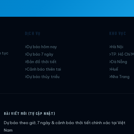
DỊCH VỤ
KHU VỰC
Dự báo hôm nay
Hà Nội
n tục
Dự báo 7 ngày
TP. Hồ Chí M
Bản đồ thời tiết
Dà Nẵng
Cảnh báo thiên tai
Huế
Dự báo thủy triều
Nha Trang
BÀI VIẾT MỚI (TỰ CẬP NHẬT)
Dự báo theo giờ, 7 ngày & cảnh báo thời tiết chính xác tại Việt
Nam