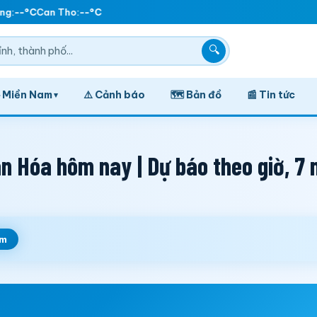
g:
--°C
Can Tho:
--°C
🔍
️ Miền Nam
⚠️ Cảnh báo
🗺️ Bản đồ
📰 Tin tức
▾
n Hóa hôm nay | Dự báo theo giờ, 7 
em