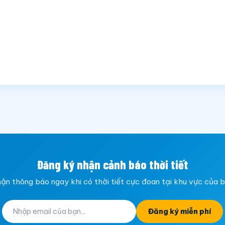
Đăng ký nhận cảnh báo thời tiết
ận thông báo ngay khi có thời tiết cực đoan tại khu vực của 
Đăng ký miễn phí