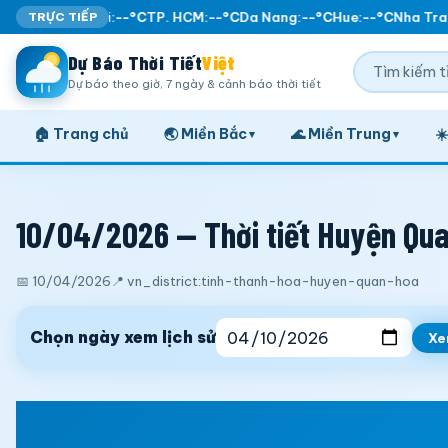
TRỰC TIẾP
Ha Noi:
--°C
TP. HCM:
--°C
Da Nang:
--°C
Hue:
--°C
Nha Tran
Dự Báo Thời Tiết
Việt
Dự báo theo giờ, 7 ngày & cảnh báo thời tiết
🏠 Trang chủ
🌏 Miền Bắc
🌊 Miền Trung
☀
▾
▾
10/04/2026 — Thời tiết Huyện Qua
📅 10/04/2026
📍 vn_district:tinh-thanh-hoa-huyen-quan-hoa
Chọn ngày xem lịch sử
X