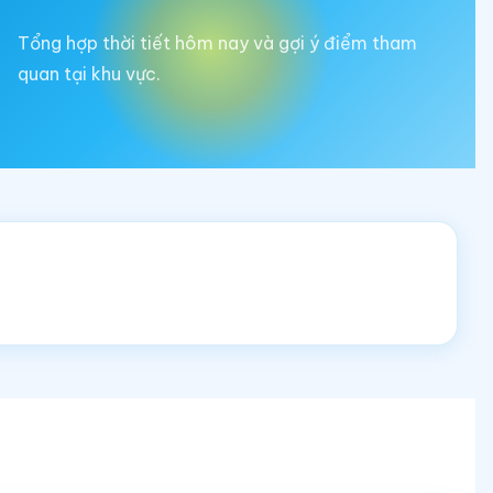
Tổng hợp thời tiết hôm nay và gợi ý điểm tham
quan tại khu vực.