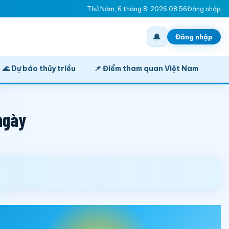
Thứ Năm, 6 tháng 8, 2026 08:56
Đăng nhập
🔔
Đăng nhập
🌊 Dự báo thủy triều
📌 Điểm tham quan Việt Nam
ngày