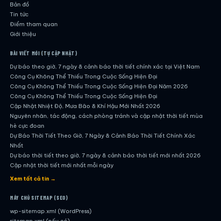
Bản đồ
Tin tức
Điểm tham quan
Giới thiệu
BÀI VIẾT MỚI (TỰ CẬP NHẬT)
Dự báo theo giờ, 7 ngày & cảnh báo thời tiết chính xác tại Việt Nam
Công Cụ Không Thể Thiếu Trong Cuộc Sống Hiện Đại
Công Cụ Không Thể Thiếu Trong Cuộc Sống Hiện Đại Năm 2026
Công Cụ Không Thể Thiếu Trong Cuộc Sống Hiện Đại
Cập Nhật Nhiệt Độ, Mưa Bão & Khí Hậu Mới Nhất 2026
Nguyên nhân, tác động, cách phòng tránh và cập nhật thời tiết mùa
hè cực đoan
Dự Báo Thời Tiết Theo Giờ, 7 Ngày & Cảnh Báo Thời Tiết Chính Xác
Nhất
Dự báo thời tiết theo giờ, 7 ngày & cảnh báo thời tiết mới nhất 2026
Cập nhật thời tiết mới nhất mỗi ngày
Hướng dẫn đầy đủ về dự báo thời tiết hiện đại
Xem tất cả tin →
Cập nhật chính xác và nhanh chóng mỗi ngày
Dự Báo Thời Tiết Theo Giờ, 7 Ngày & Cảnh Báo Thời Tiết Chính Xác
MÁY CHỦ SITEMAP (SEO)
Nhất
wp-sitemap.xml (WordPress)
Công Cụ Không Thể Thiếu Trong Cuộc Sống Hiện Đại
sitemap.xml (nếu có)