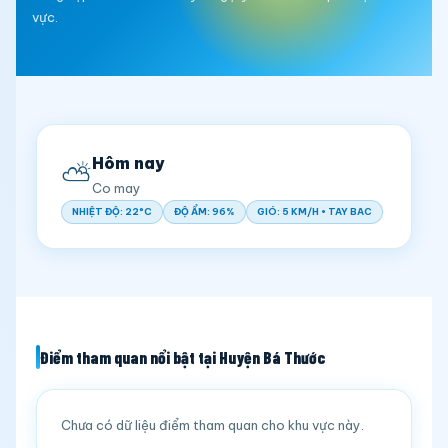
vực.
Hôm nay
⛅
Co may
NHIỆT ĐỘ: 22°C
ĐỘ ẨM: 96%
GIÓ: 5 KM/H • TAY BAC
Điểm tham quan nổi bật tại Huyện Bá Thước
Chưa có dữ liệu điểm tham quan cho khu vực này.