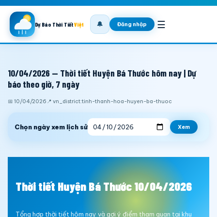
☰
🔔
Đăng nhập
Dự Báo Thời Tiết
Việt
10/04/2026 — Thời tiết Huyện Bá Thước hôm nay | Dự
báo theo giờ, 7 ngày
📅 10/04/2026
📍 vn_district:tinh-thanh-hoa-huyen-ba-thuoc
Chọn ngày xem lịch sử
Xem
Thời tiết Huyện Bá Thước 10/04/2026
Tổng hợp thời tiết hôm nay và gợi ý điểm tham quan tại khu