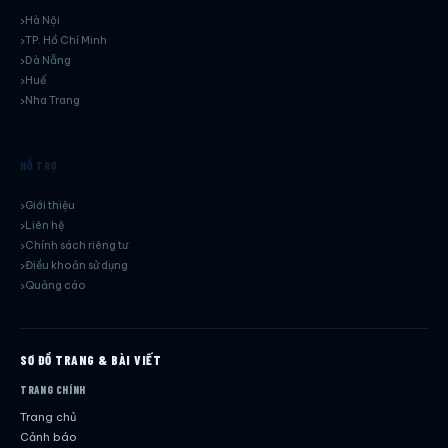
Hà Nội
TP. Hồ Chí Minh
Dà Nẵng
Huế
Nha Trang
HỖ TRỢ
Giới thiệu
Liên hệ
Chính sách riêng tư
Điều khoản sử dụng
Quảng cáo
SƠ ĐỒ TRANG & BÀI VIẾT
TRANG CHÍNH
Trang chủ
Cảnh báo