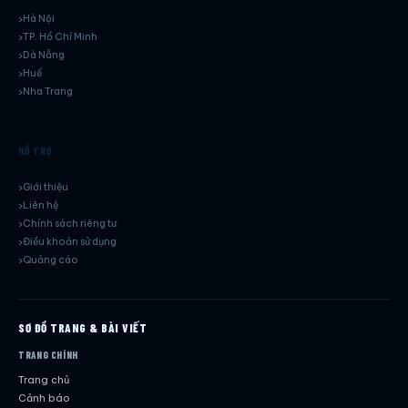
Hà Nội
TP. Hồ Chí Minh
Dà Nẵng
Huế
Nha Trang
HỖ TRỢ
Giới thiệu
Liên hệ
Chính sách riêng tư
Điều khoản sử dụng
Quảng cáo
SƠ ĐỒ TRANG & BÀI VIẾT
TRANG CHÍNH
Trang chủ
Cảnh báo