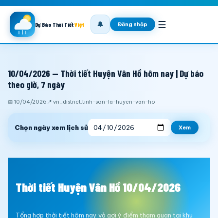
☰
🔔
Đăng nhập
Dự Báo Thời Tiết
Việt
10/04/2026 — Thời tiết Huyện Vân Hồ hôm nay | Dự báo
theo giờ, 7 ngày
📅 10/04/2026
📍 vn_district:tinh-son-la-huyen-van-ho
Chọn ngày xem lịch sử
Xem
Thời tiết Huyện Vân Hồ 10/04/2026
Tổng hợp thời tiết hôm nay và gợi ý điểm tham quan tại khu