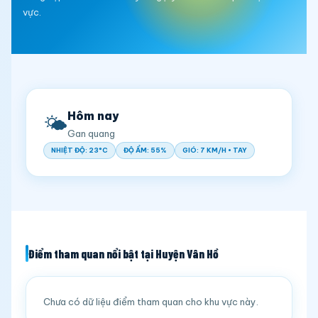
vực.
Hôm nay
🌤️
Gan quang
NHIỆT ĐỘ: 23°C
ĐỘ ẨM: 55%
GIÓ: 7 KM/H • TAY
Điểm tham quan nổi bật tại Huyện Vân Hồ
Chưa có dữ liệu điểm tham quan cho khu vực này.