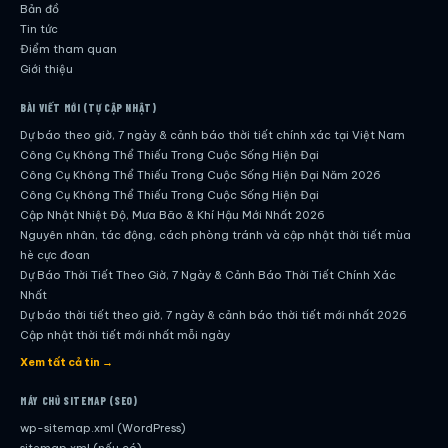
Bản đồ
Tin tức
Điểm tham quan
Giới thiệu
BÀI VIẾT MỚI (TỰ CẬP NHẬT)
Dự báo theo giờ, 7 ngày & cảnh báo thời tiết chính xác tại Việt Nam
Công Cụ Không Thể Thiếu Trong Cuộc Sống Hiện Đại
Công Cụ Không Thể Thiếu Trong Cuộc Sống Hiện Đại Năm 2026
Công Cụ Không Thể Thiếu Trong Cuộc Sống Hiện Đại
Cập Nhật Nhiệt Độ, Mưa Bão & Khí Hậu Mới Nhất 2026
Nguyên nhân, tác động, cách phòng tránh và cập nhật thời tiết mùa
hè cực đoan
Dự Báo Thời Tiết Theo Giờ, 7 Ngày & Cảnh Báo Thời Tiết Chính Xác
Nhất
Dự báo thời tiết theo giờ, 7 ngày & cảnh báo thời tiết mới nhất 2026
Cập nhật thời tiết mới nhất mỗi ngày
Hướng dẫn đầy đủ về dự báo thời tiết hiện đại
Xem tất cả tin →
Cập nhật chính xác và nhanh chóng mỗi ngày
Dự Báo Thời Tiết Theo Giờ, 7 Ngày & Cảnh Báo Thời Tiết Chính Xác
MÁY CHỦ SITEMAP (SEO)
Nhất
wp-sitemap.xml (WordPress)
Công Cụ Không Thể Thiếu Trong Cuộc Sống Hiện Đại
sitemap.xml (nếu có)