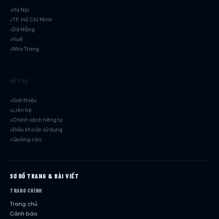
Hà Nội
TP. Hồ Chí Minh
Dà Nẵng
Huế
Nha Trang
HỖ TRỢ
Giới thiệu
Liên hệ
Chính sách riêng tư
Điều khoản sử dụng
Quảng cáo
SƠ ĐỒ TRANG & BÀI VIẾT
TRANG CHÍNH
Trang chủ
Cảnh báo