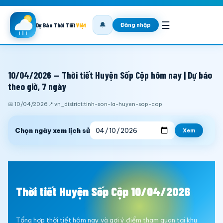
☰
🔔
Đăng nhập
Dự Báo Thời Tiết
Việt
10/04/2026 — Thời tiết Huyện Sốp Cộp hôm nay | Dự báo
theo giờ, 7 ngày
📅 10/04/2026
📍 vn_district:tinh-son-la-huyen-sop-cop
Chọn ngày xem lịch sử
Xem
Thời tiết Huyện Sốp Cộp 10/04/2026
Tổng hợp thời tiết hôm nay và gợi ý điểm tham quan tại khu