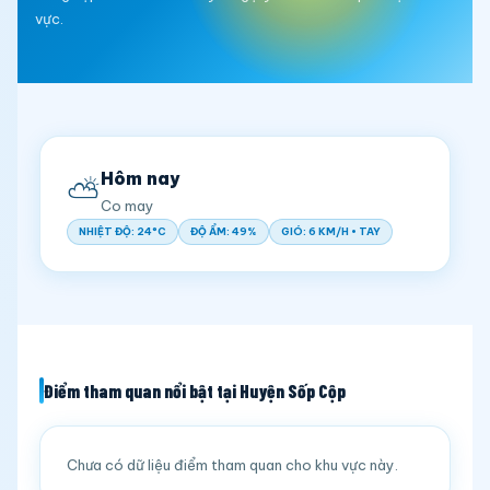
vực.
Hôm nay
⛅
Co may
NHIỆT ĐỘ: 24°C
ĐỘ ẨM: 49%
GIÓ: 6 KM/H • TAY
Điểm tham quan nổi bật tại Huyện Sốp Cộp
Chưa có dữ liệu điểm tham quan cho khu vực này.