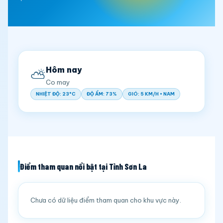
Hôm nay
⛅
Co may
NHIỆT ĐỘ: 23°C
ĐỘ ẨM: 73%
GIÓ: 5 KM/H • NAM
Điểm tham quan nổi bật tại Tỉnh Sơn La
Chưa có dữ liệu điểm tham quan cho khu vực này.