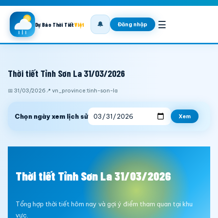
☰
🔔
Đăng nhập
Dự Báo Thời Tiết
Việt
Thời tiết Tỉnh Sơn La 31/03/2026
📅 31/03/2026
📍 vn_province:tinh-son-la
Chọn ngày xem lịch sử
Xem
Thời tiết Tỉnh Sơn La 31/03/2026
Tổng hợp thời tiết hôm nay và gợi ý điểm tham quan tại khu
vực.