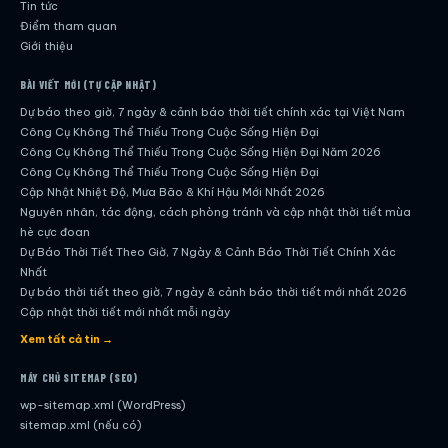
Tin tức
Điểm tham quan
Giới thiệu
BÀI VIẾT MỚI (TỰ CẬP NHẬT)
Dự báo theo giờ, 7 ngày & cảnh báo thời tiết chính xác tại Việt Nam
Công Cụ Không Thể Thiếu Trong Cuộc Sống Hiện Đại
Công Cụ Không Thể Thiếu Trong Cuộc Sống Hiện Đại Năm 2026
Công Cụ Không Thể Thiếu Trong Cuộc Sống Hiện Đại
Cập Nhật Nhiệt Độ, Mưa Bão & Khí Hậu Mới Nhất 2026
Nguyên nhân, tác động, cách phòng tránh và cập nhật thời tiết mùa
hè cực đoan
Dự Báo Thời Tiết Theo Giờ, 7 Ngày & Cảnh Báo Thời Tiết Chính Xác
Nhất
Dự báo thời tiết theo giờ, 7 ngày & cảnh báo thời tiết mới nhất 2026
Cập nhật thời tiết mới nhất mỗi ngày
Hướng dẫn đầy đủ về dự báo thời tiết hiện đại
Xem tất cả tin →
Cập nhật chính xác và nhanh chóng mỗi ngày
Dự Báo Thời Tiết Theo Giờ, 7 Ngày & Cảnh Báo Thời Tiết Chính Xác
MÁY CHỦ SITEMAP (SEO)
Nhất
wp-sitemap.xml (WordPress)
Công Cụ Không Thể Thiếu Trong Cuộc Sống Hiện Đại
sitemap.xml (nếu có)
Dự Báo Theo Giờ, 7 Ngày & Cảnh Báo Thời Tiết – Công Cụ Không Thể