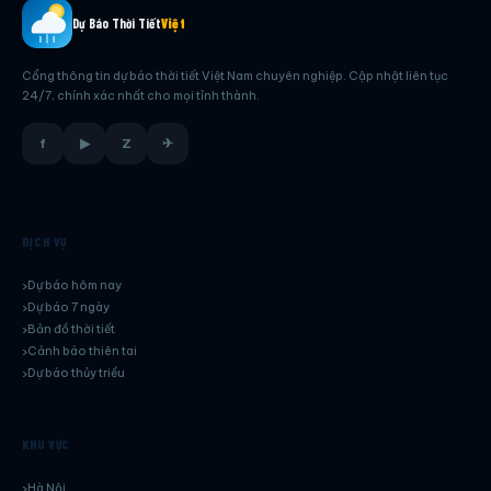
Dự Báo Thời Tiết
Việt
Cổng thông tin dự báo thời tiết Việt Nam chuyên nghiệp. Cập nhật liên tục
24/7, chính xác nhất cho mọi tỉnh thành.
f
▶
Z
✈
DỊCH VỤ
Dự báo hôm nay
Dự báo 7 ngày
Bản đồ thời tiết
Cảnh báo thiên tai
Dự báo thủy triều
KHU VỰC
Hà Nội