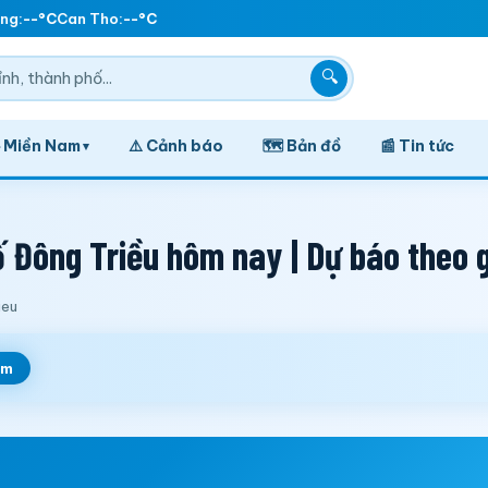
ng:
--°C
Can Tho:
--°C
🔍
️ Miền Nam
⚠️ Cảnh báo
🗺️ Bản đồ
📰 Tin tức
▾
Đông Triều hôm nay | Dự báo theo g
ieu
em