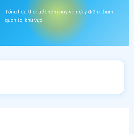
Tổng hợp thời tiết hôm nay và gợi ý điểm tham
quan tại khu vực.