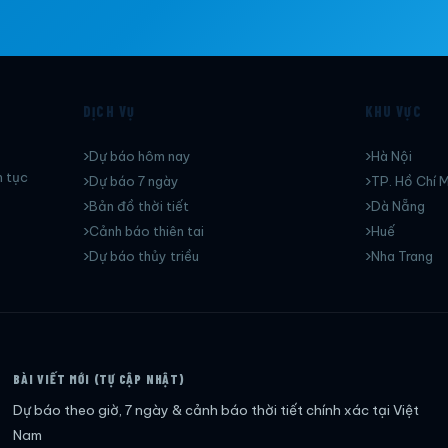
DỊCH VỤ
KHU VỰC
Dự báo hôm nay
Hà Nội
n tục
Dự báo 7 ngày
TP. Hồ Chí M
Bản đồ thời tiết
Dà Nẵng
Cảnh báo thiên tai
Huế
Dự báo thủy triều
Nha Trang
BÀI VIẾT MỚI (TỰ CẬP NHẬT)
Dự báo theo giờ, 7 ngày & cảnh báo thời tiết chính xác tại Việt
Nam