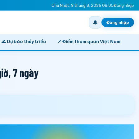
Chủ Nhật, 9 tháng 8, 2026 08:05
Đăng nhập
🔔
Đăng nhập
🌊 Dự báo thủy triều
📌 Điểm tham quan Việt Nam
iờ, 7 ngày