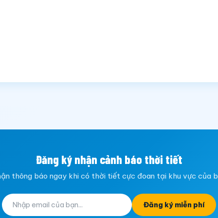
Đăng ký nhận cảnh báo thời tiết
ận thông báo ngay khi có thời tiết cực đoan tại khu vực của 
Đăng ký miễn phí