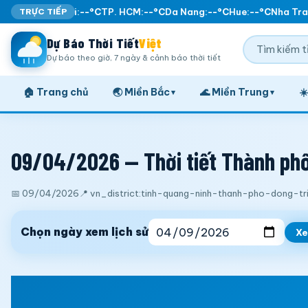
TRỰC TIẾP
Ha Noi:
--°C
TP. HCM:
--°C
Da Nang:
--°C
Hue:
--°C
Nha Tra
Dự Báo Thời Tiết
Việt
Dự báo theo giờ, 7 ngày & cảnh báo thời tiết
🏠 Trang chủ
🌏 Miền Bắc
🌊 Miền Trung
☀
▾
▾
09/04/2026 — Thời tiết Thành phố 
📅 09/04/2026
📍 vn_district:tinh-quang-ninh-thanh-pho-dong-tr
Chọn ngày xem lịch sử
X