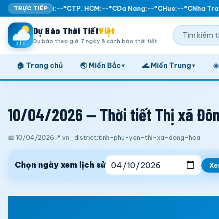
TRỰC TIẾP
Ha Noi:
--°C
TP. HCM:
--°C
Da Nang:
--°C
Hue:
--°C
Nha Tran
Dự Báo Thời Tiết
Việt
Dự báo theo giờ, 7 ngày & cảnh báo thời tiết
🏠 Trang chủ
🌏 Miền Bắc
🌊 Miền Trung
☀
▾
▾
10/04/2026 — Thời tiết Thị xã Đôn
📅 10/04/2026
📍 vn_district:tinh-phu-yen-thi-xa-dong-hoa
Chọn ngày xem lịch sử
X