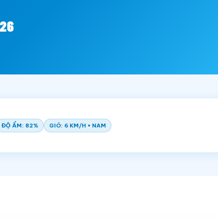
026
ĐỘ ẨM: 82%
GIÓ: 6 KM/H • NAM