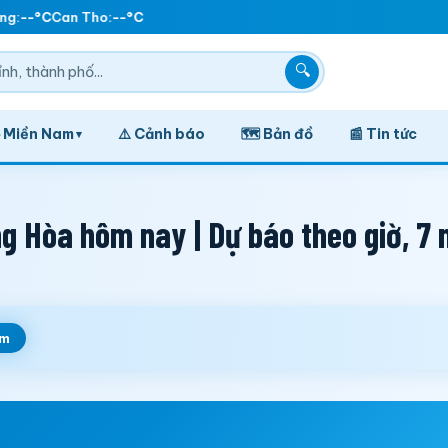
g:
--°C
Can Tho:
--°C
🔍
️ Miền Nam
⚠️ Cảnh báo
🗺️ Bản đồ
📰 Tin tức
▾
g Hòa hôm nay | Dự báo theo giờ, 7
em