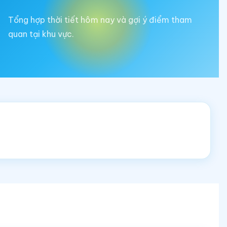
Tổng hợp thời tiết hôm nay và gợi ý điểm tham
quan tại khu vực.