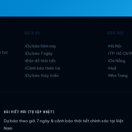
DỊCH VỤ
KHU VỰC
Dự báo hôm nay
Hà Nội
n tục
Dự báo 7 ngày
TP. Hồ Chí M
Bản đồ thời tiết
Dà Nẵng
Cảnh báo thiên tai
Huế
Dự báo thủy triều
Nha Trang
BÀI VIẾT MỚI (TỰ CẬP NHẬT)
Dự báo theo giờ, 7 ngày & cảnh báo thời tiết chính xác tại Việt
Nam