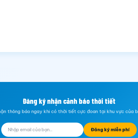
Đăng ký nhận cảnh báo thời tiết
ận thông báo ngay khi có thời tiết cực đoan tại khu vực của 
Đăng ký miễn phí