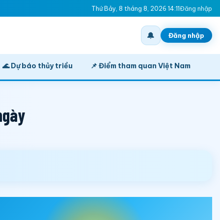
Thứ Bảy, 8 tháng 8, 2026 14:11
Đăng nhập
🔔
Đăng nhập
🌊 Dự báo thủy triều
📌 Điểm tham quan Việt Nam
 ngày