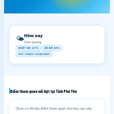
Hôm nay
🌤️
Gan quang
NHIỆT ĐỘ: 23°C
ĐỘ ẨM: 84%
GIÓ: 1 KM/H • DONG BAC
Điểm tham quan nổi bật tại Tỉnh Phú Yên
Chưa có dữ liệu điểm tham quan cho khu vực này.