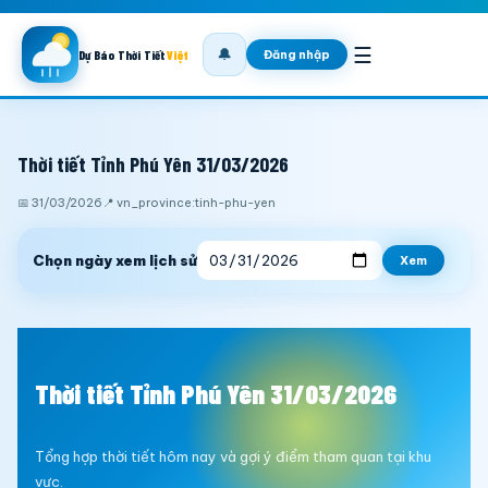
☰
🔔
Đăng nhập
Dự Báo Thời Tiết
Việt
Thời tiết Tỉnh Phú Yên 31/03/2026
📅 31/03/2026
📍 vn_province:tinh-phu-yen
Chọn ngày xem lịch sử
Xem
Thời tiết Tỉnh Phú Yên 31/03/2026
Tổng hợp thời tiết hôm nay và gợi ý điểm tham quan tại khu
vực.