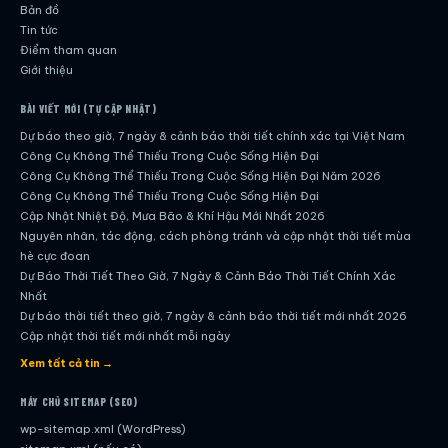
Bản đồ
Tin tức
Điểm tham quan
Giới thiệu
BÀI VIẾT MỚI (TỰ CẬP NHẬT)
Dự báo theo giờ, 7 ngày & cảnh báo thời tiết chính xác tại Việt Nam
Công Cụ Không Thể Thiếu Trong Cuộc Sống Hiện Đại
Công Cụ Không Thể Thiếu Trong Cuộc Sống Hiện Đại Năm 2026
Công Cụ Không Thể Thiếu Trong Cuộc Sống Hiện Đại
Cập Nhật Nhiệt Độ, Mưa Bão & Khí Hậu Mới Nhất 2026
Nguyên nhân, tác động, cách phòng tránh và cập nhật thời tiết mùa
hè cực đoan
Dự Báo Thời Tiết Theo Giờ, 7 Ngày & Cảnh Báo Thời Tiết Chính Xác
Nhất
Dự báo thời tiết theo giờ, 7 ngày & cảnh báo thời tiết mới nhất 2026
Cập nhật thời tiết mới nhất mỗi ngày
Hướng dẫn đầy đủ về dự báo thời tiết hiện đại
Xem tất cả tin →
Cập nhật chính xác và nhanh chóng mỗi ngày
Dự Báo Thời Tiết Theo Giờ, 7 Ngày & Cảnh Báo Thời Tiết Chính Xác
MÁY CHỦ SITEMAP (SEO)
Nhất
wp-sitemap.xml (WordPress)
Công Cụ Không Thể Thiếu Trong Cuộc Sống Hiện Đại