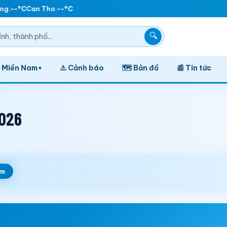
g:
--°C
Can Tho:
--°C
🔍
️ Miền Nam
⚠️ Cảnh báo
🗺️ Bản đồ
📰 Tin tức
▾
2026
em