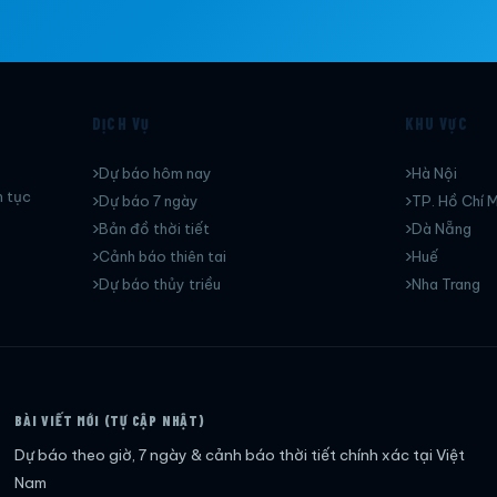
DỊCH VỤ
KHU VỰC
Dự báo hôm nay
Hà Nội
n tục
Dự báo 7 ngày
TP. Hồ Chí M
Bản đồ thời tiết
Dà Nẵng
Cảnh báo thiên tai
Huế
Dự báo thủy triều
Nha Trang
BÀI VIẾT MỚI (TỰ CẬP NHẬT)
Dự báo theo giờ, 7 ngày & cảnh báo thời tiết chính xác tại Việt
Nam