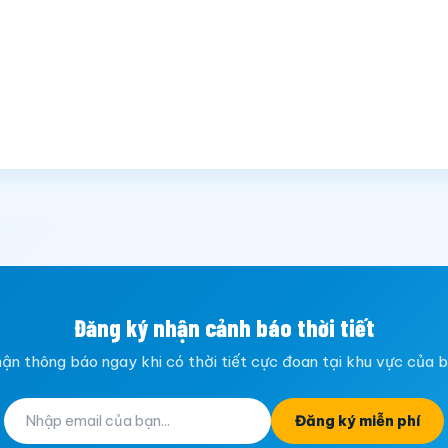
Đăng ký nhận cảnh báo thời tiết
ận thông báo ngay khi có thời tiết cực đoan tại khu vực của 
Đăng ký miễn phí