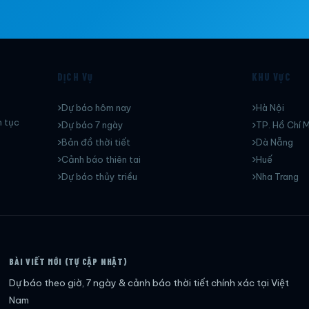
DỊCH VỤ
KHU VỰC
Dự báo hôm nay
Hà Nội
n tục
Dự báo 7 ngày
TP. Hồ Chí M
Bản đồ thời tiết
Dà Nẵng
Cảnh báo thiên tai
Huế
Dự báo thủy triều
Nha Trang
BÀI VIẾT MỚI (TỰ CẬP NHẬT)
Dự báo theo giờ, 7 ngày & cảnh báo thời tiết chính xác tại Việt
Nam