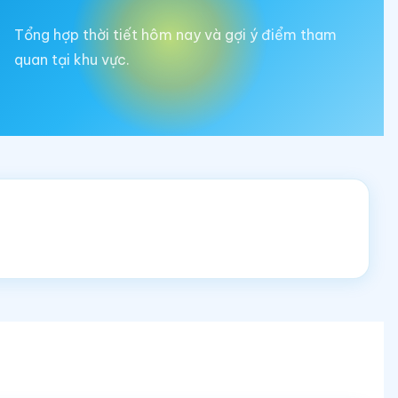
Tổng hợp thời tiết hôm nay và gợi ý điểm tham
quan tại khu vực.