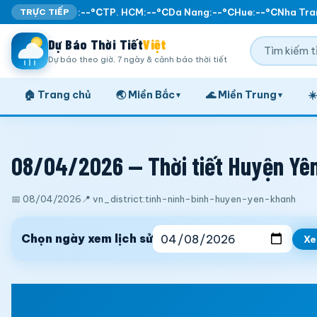
TRỰC TIẾP
Ha Noi:
--°C
TP. HCM:
--°C
Da Nang:
--°C
Hue:
--°C
Nha Tran
Dự Báo Thời Tiết
Việt
Dự báo theo giờ, 7 ngày & cảnh báo thời tiết
🏠 Trang chủ
🌏 Miền Bắc
🌊 Miền Trung
☀
▾
▾
08/04/2026 — Thời tiết Huyện Yên
📅 08/04/2026
📍 vn_district:tinh-ninh-binh-huyen-yen-khanh
Chọn ngày xem lịch sử
X