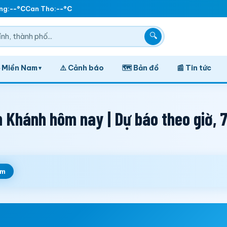
g:
--°C
Can Tho:
--°C
🔍
️ Miền Nam
⚠️ Cảnh báo
🗺️ Bản đồ
📰 Tin tức
▾
 Khánh hôm nay | Dự báo theo giờ, 
em