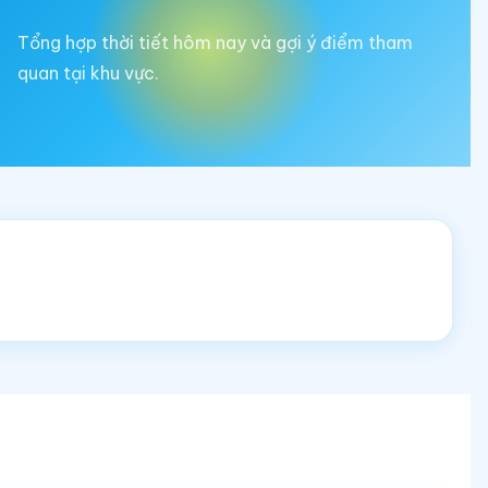
Tổng hợp thời tiết hôm nay và gợi ý điểm tham
quan tại khu vực.