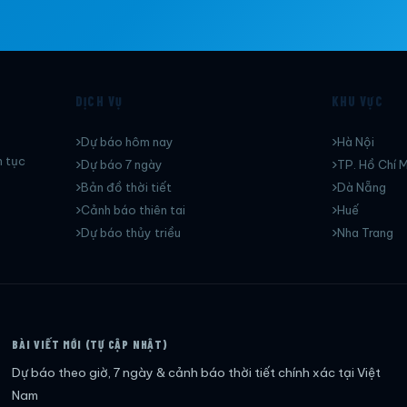
DỊCH VỤ
KHU VỰC
Dự báo hôm nay
Hà Nội
n tục
Dự báo 7 ngày
TP. Hồ Chí M
Bản đồ thời tiết
Dà Nẵng
Cảnh báo thiên tai
Huế
Dự báo thủy triều
Nha Trang
BÀI VIẾT MỚI (TỰ CẬP NHẬT)
Dự báo theo giờ, 7 ngày & cảnh báo thời tiết chính xác tại Việt
Nam