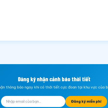
Đăng ký nhận cảnh báo thời tiết
ận thông báo ngay khi có thời tiết cực đoan tại khu vực của 
Đăng ký miễn phí