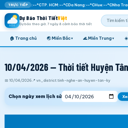
TRỰC TIẾP
Ha Noi:
--°C
TP. HCM:
--°C
Da Nang:
--°C
Hue:
--°C
Nha Tran
Dự Báo Thời Tiết
Việt
Dự báo theo giờ, 7 ngày & cảnh báo thời tiết
🏠 Trang chủ
🌏 Miền Bắc
🌊 Miền Trung
☀
▾
▾
10/04/2026 — Thời tiết Huyện Tân 
📅 10/04/2026
📍 vn_district:tinh-nghe-an-huyen-tan-ky
Chọn ngày xem lịch sử
X