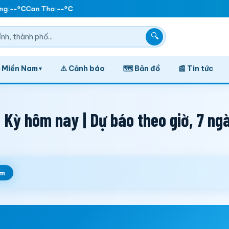
g:
--°C
Can Tho:
--°C
🔍
️ Miền Nam
⚠️ Cảnh báo
🗺️ Bản đồ
📰 Tin tức
▾
Kỳ hôm nay | Dự báo theo giờ, 7 ng
em