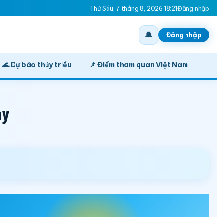
Thứ Sáu, 7 tháng 8, 2026 18:21
Đăng nhập
🔔
Đăng nhập
🌊 Dự báo thủy triều
📌 Điểm tham quan Việt Nam
ày