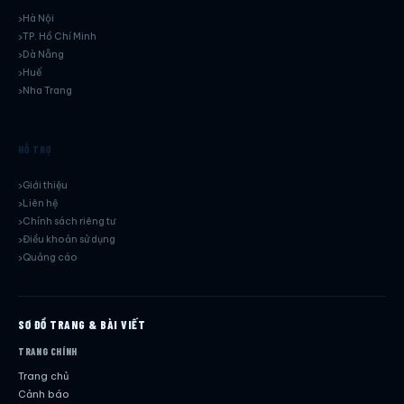
Hà Nội
TP. Hồ Chí Minh
Dà Nẵng
Huế
Nha Trang
HỖ TRỢ
Giới thiệu
Liên hệ
Chính sách riêng tư
Điều khoản sử dụng
Quảng cáo
SƠ ĐỒ TRANG & BÀI VIẾT
TRANG CHÍNH
Trang chủ
Cảnh báo