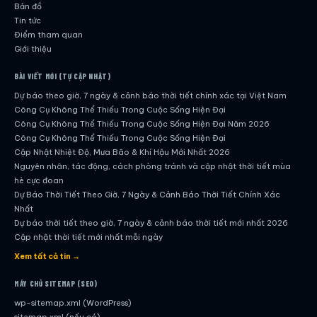
Bản đồ
Tin tức
Điểm tham quan
Giới thiệu
BÀI VIẾT MỚI (TỰ CẬP NHẬT)
Dự báo theo giờ, 7 ngày & cảnh báo thời tiết chính xác tại Việt Nam
Công Cụ Không Thể Thiếu Trong Cuộc Sống Hiện Đại
Công Cụ Không Thể Thiếu Trong Cuộc Sống Hiện Đại Năm 2026
Công Cụ Không Thể Thiếu Trong Cuộc Sống Hiện Đại
Cập Nhật Nhiệt Độ, Mưa Bão & Khí Hậu Mới Nhất 2026
Nguyên nhân, tác động, cách phòng tránh và cập nhật thời tiết mùa
hè cực đoan
Dự Báo Thời Tiết Theo Giờ, 7 Ngày & Cảnh Báo Thời Tiết Chính Xác
Nhất
Dự báo thời tiết theo giờ, 7 ngày & cảnh báo thời tiết mới nhất 2026
Cập nhật thời tiết mới nhất mỗi ngày
Hướng dẫn đầy đủ về dự báo thời tiết hiện đại
Xem tất cả tin →
Cập nhật chính xác và nhanh chóng mỗi ngày
Dự Báo Thời Tiết Theo Giờ, 7 Ngày & Cảnh Báo Thời Tiết Chính Xác
MÁY CHỦ SITEMAP (SEO)
Nhất
wp-sitemap.xml (WordPress)
Công Cụ Không Thể Thiếu Trong Cuộc Sống Hiện Đại
sitemap.xml (nếu có)