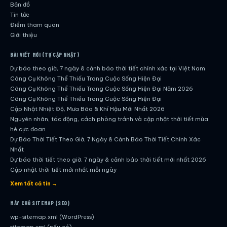
Bản đồ
Tin tức
Điểm tham quan
Giới thiệu
BÀI VIẾT MỚI (TỰ CẬP NHẬT)
Dự báo theo giờ, 7 ngày & cảnh báo thời tiết chính xác tại Việt Nam
Công Cụ Không Thể Thiếu Trong Cuộc Sống Hiện Đại
Công Cụ Không Thể Thiếu Trong Cuộc Sống Hiện Đại Năm 2026
Công Cụ Không Thể Thiếu Trong Cuộc Sống Hiện Đại
Cập Nhật Nhiệt Độ, Mưa Bão & Khí Hậu Mới Nhất 2026
Nguyên nhân, tác động, cách phòng tránh và cập nhật thời tiết mùa
hè cực đoan
Dự Báo Thời Tiết Theo Giờ, 7 Ngày & Cảnh Báo Thời Tiết Chính Xác
Nhất
Dự báo thời tiết theo giờ, 7 ngày & cảnh báo thời tiết mới nhất 2026
Cập nhật thời tiết mới nhất mỗi ngày
Hướng dẫn đầy đủ về dự báo thời tiết hiện đại
Xem tất cả tin →
Cập nhật chính xác và nhanh chóng mỗi ngày
Dự Báo Thời Tiết Theo Giờ, 7 Ngày & Cảnh Báo Thời Tiết Chính Xác
MÁY CHỦ SITEMAP (SEO)
Nhất
wp-sitemap.xml (WordPress)
Công Cụ Không Thể Thiếu Trong Cuộc Sống Hiện Đại
sitemap.xml (nếu có)