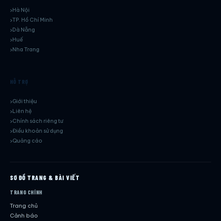
Hà Nội
TP. Hồ Chí Minh
Dà Nẵng
Huế
Nha Trang
HỖ TRỢ
Giới thiệu
Liên hệ
Chính sách riêng tư
Điều khoản sử dụng
Quảng cáo
SƠ ĐỒ TRANG & BÀI VIẾT
TRANG CHÍNH
Trang chủ
Cảnh báo