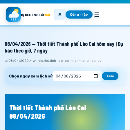
☰
🔔
Đăng nhập
Dự Báo Thời Tiết
Việt
08/04/2026 — Thời tiết Thành phố Lào Cai hôm nay | Dự
báo theo giờ, 7 ngày
📅 08/04/2026
📍 vn_district:tinh-lao-cai-thanh-pho-lao-cai
Chọn ngày xem lịch sử
Xem
Thời tiết Thành phố Lào Cai
08/04/2026