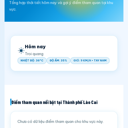
Tổng hợp thời tiết hôm nay và gợi ý điểm tham quan tại khu
vực.
Hôm nay
☀️
Troi quang
NHIỆT ĐỘ: 36°C
ĐỘ ẨM: 35%
GIÓ: 9 KM/H • TAY NAM
Điểm tham quan nổi bật tại Thành phố Lào Cai
Chưa có dữ liệu điểm tham quan cho khu vực này.