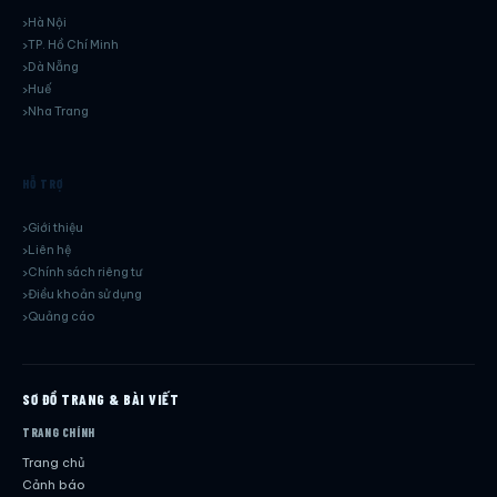
Hà Nội
TP. Hồ Chí Minh
Dà Nẵng
Huế
Nha Trang
HỖ TRỢ
Giới thiệu
Liên hệ
Chính sách riêng tư
Điều khoản sử dụng
Quảng cáo
SƠ ĐỒ TRANG & BÀI VIẾT
TRANG CHÍNH
Trang chủ
Cảnh báo