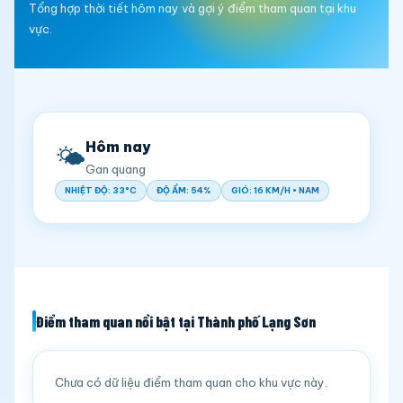
Tổng hợp thời tiết hôm nay và gợi ý điểm tham quan tại khu
vực.
Hôm nay
🌤️
Gan quang
NHIỆT ĐỘ: 33°C
ĐỘ ẨM: 54%
GIÓ: 16 KM/H • NAM
Điểm tham quan nổi bật tại Thành phố Lạng Sơn
Chưa có dữ liệu điểm tham quan cho khu vực này.