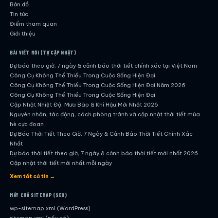
Bản đồ
Tin tức
Điểm tham quan
Giới thiệu
BÀI VIẾT MỚI (TỰ CẬP NHẬT)
Dự báo theo giờ, 7 ngày & cảnh báo thời tiết chính xác tại Việt Nam
Công Cụ Không Thể Thiếu Trong Cuộc Sống Hiện Đại
Công Cụ Không Thể Thiếu Trong Cuộc Sống Hiện Đại Năm 2026
Công Cụ Không Thể Thiếu Trong Cuộc Sống Hiện Đại
Cập Nhật Nhiệt Độ, Mưa Bão & Khí Hậu Mới Nhất 2026
Nguyên nhân, tác động, cách phòng tránh và cập nhật thời tiết mùa
hè cực đoan
Dự Báo Thời Tiết Theo Giờ, 7 Ngày & Cảnh Báo Thời Tiết Chính Xác
Nhất
Dự báo thời tiết theo giờ, 7 ngày & cảnh báo thời tiết mới nhất 2026
Cập nhật thời tiết mới nhất mỗi ngày
Hướng dẫn đầy đủ về dự báo thời tiết hiện đại
Xem tất cả tin →
Cập nhật chính xác và nhanh chóng mỗi ngày
Dự Báo Thời Tiết Theo Giờ, 7 Ngày & Cảnh Báo Thời Tiết Chính Xác
MÁY CHỦ SITEMAP (SEO)
Nhất
wp-sitemap.xml (WordPress)
Công Cụ Không Thể Thiếu Trong Cuộc Sống Hiện Đại
sitemap.xml (nếu có)