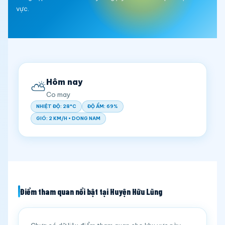
vực.
Hôm nay
⛅
Co may
NHIỆT ĐỘ: 28°C
ĐỘ ẨM: 69%
GIÓ: 2 KM/H • DONG NAM
Điểm tham quan nổi bật tại Huyện Hữu Lũng