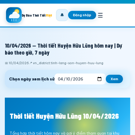
☰
🔔
Đăng nhập
Dự Báo Thời Tiết
Việt
10/04/2026 — Thời tiết Huyện Hữu Lũng hôm nay | Dự
báo theo giờ, 7 ngày
📅 10/04/2026
📍 vn_district:tinh-lang-son-huyen-huu-lung
Chọn ngày xem lịch sử
Xem
Thời tiết Huyện Hữu Lũng 10/04/2026
Tổng hợp thời tiết hôm nay và gợi ý điểm tham quan tại khu