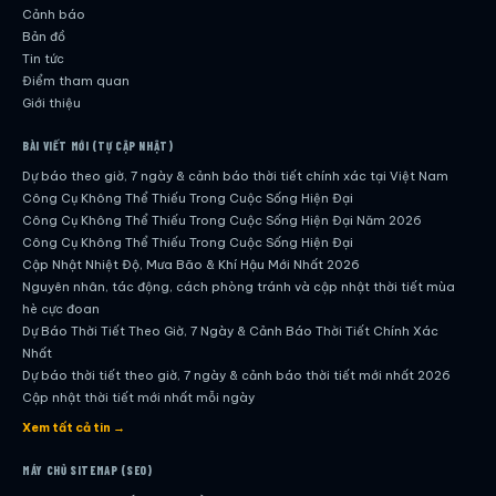
Cảnh báo
Bản đồ
Tin tức
Điểm tham quan
Giới thiệu
BÀI VIẾT MỚI (TỰ CẬP NHẬT)
Dự báo theo giờ, 7 ngày & cảnh báo thời tiết chính xác tại Việt Nam
Công Cụ Không Thể Thiếu Trong Cuộc Sống Hiện Đại
Công Cụ Không Thể Thiếu Trong Cuộc Sống Hiện Đại Năm 2026
Công Cụ Không Thể Thiếu Trong Cuộc Sống Hiện Đại
Cập Nhật Nhiệt Độ, Mưa Bão & Khí Hậu Mới Nhất 2026
Nguyên nhân, tác động, cách phòng tránh và cập nhật thời tiết mùa
hè cực đoan
Dự Báo Thời Tiết Theo Giờ, 7 Ngày & Cảnh Báo Thời Tiết Chính Xác
Nhất
Dự báo thời tiết theo giờ, 7 ngày & cảnh báo thời tiết mới nhất 2026
Cập nhật thời tiết mới nhất mỗi ngày
Hướng dẫn đầy đủ về dự báo thời tiết hiện đại
Xem tất cả tin →
Cập nhật chính xác và nhanh chóng mỗi ngày
Dự Báo Thời Tiết Theo Giờ, 7 Ngày & Cảnh Báo Thời Tiết Chính Xác
MÁY CHỦ SITEMAP (SEO)
Nhất