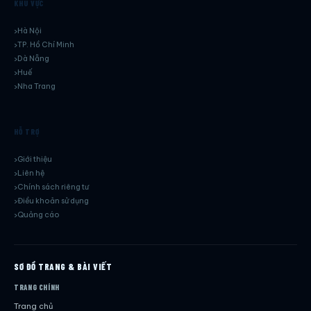
KHU VỰC
Hà Nội
TP. Hồ Chí Minh
Dà Nẵng
Huế
Nha Trang
HỖ TRỢ
Giới thiệu
Liên hệ
Chính sách riêng tư
Điều khoản sử dụng
Quảng cáo
SƠ ĐỒ TRANG & BÀI VIẾT
TRANG CHÍNH
Trang chủ