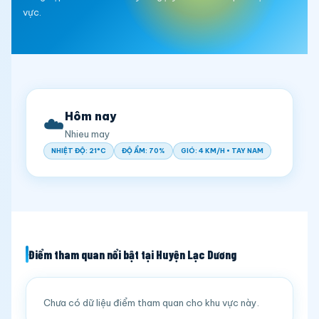
vực.
Hôm nay
☁️
Nhieu may
NHIỆT ĐỘ: 21°C
ĐỘ ẨM: 70%
GIÓ: 4 KM/H • TAY NAM
Điểm tham quan nổi bật tại Huyện Lạc Dương
Chưa có dữ liệu điểm tham quan cho khu vực này.