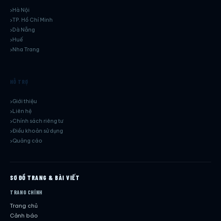
Hà Nội
TP. Hồ Chí Minh
Dà Nẵng
Huế
Nha Trang
HỖ TRỢ
Giới thiệu
Liên hệ
Chính sách riêng tư
Điều khoản sử dụng
Quảng cáo
SƠ ĐỒ TRANG & BÀI VIẾT
TRANG CHÍNH
Trang chủ
Cảnh báo