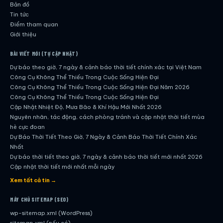
Bản đồ
Tin tức
Điểm tham quan
Giới thiệu
BÀI VIẾT MỚI (TỰ CẬP NHẬT)
Dự báo theo giờ, 7 ngày & cảnh báo thời tiết chính xác tại Việt Nam
Công Cụ Không Thể Thiếu Trong Cuộc Sống Hiện Đại
Công Cụ Không Thể Thiếu Trong Cuộc Sống Hiện Đại Năm 2026
Công Cụ Không Thể Thiếu Trong Cuộc Sống Hiện Đại
Cập Nhật Nhiệt Độ, Mưa Bão & Khí Hậu Mới Nhất 2026
Nguyên nhân, tác động, cách phòng tránh và cập nhật thời tiết mùa
hè cực đoan
Dự Báo Thời Tiết Theo Giờ, 7 Ngày & Cảnh Báo Thời Tiết Chính Xác
Nhất
Dự báo thời tiết theo giờ, 7 ngày & cảnh báo thời tiết mới nhất 2026
Cập nhật thời tiết mới nhất mỗi ngày
Hướng dẫn đầy đủ về dự báo thời tiết hiện đại
Xem tất cả tin →
Cập nhật chính xác và nhanh chóng mỗi ngày
Dự Báo Thời Tiết Theo Giờ, 7 Ngày & Cảnh Báo Thời Tiết Chính Xác
MÁY CHỦ SITEMAP (SEO)
Nhất
wp-sitemap.xml (WordPress)
Công Cụ Không Thể Thiếu Trong Cuộc Sống Hiện Đại
sitemap.xml (nếu có)