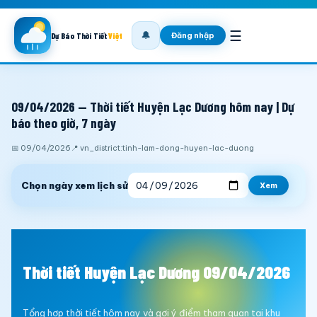
☰
🔔
Đăng nhập
Dự Báo Thời Tiết
Việt
09/04/2026 — Thời tiết Huyện Lạc Dương hôm nay | Dự
báo theo giờ, 7 ngày
📅 09/04/2026
📍 vn_district:tinh-lam-dong-huyen-lac-duong
Chọn ngày xem lịch sử
Xem
Thời tiết Huyện Lạc Dương 09/04/2026
Tổng hợp thời tiết hôm nay và gợi ý điểm tham quan tại khu