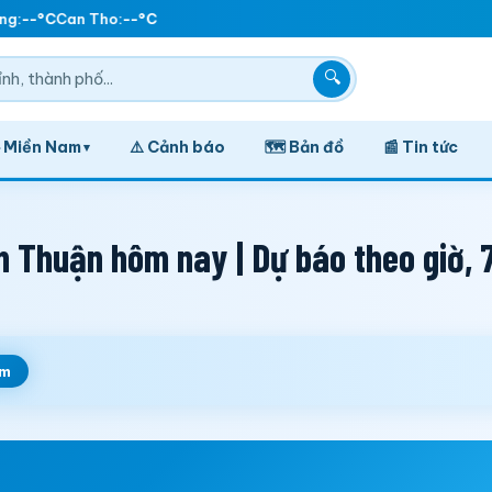
g:
--°C
Can Tho:
--°C
🔍
️ Miền Nam
⚠️ Cảnh báo
🗺️ Bản đồ
📰 Tin tức
▾
 Thuận hôm nay | Dự báo theo giờ, 
em