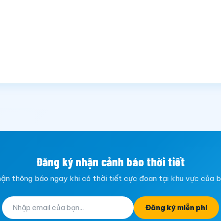
Đăng ký nhận cảnh báo thời tiết
ận thông báo ngay khi có thời tiết cực đoan tại khu vực của 
Đăng ký miễn phí