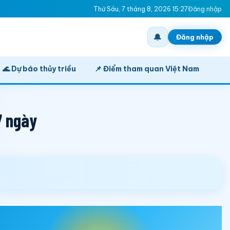
Thứ Sáu, 7 tháng 8, 2026 15:27
Đăng nhập
🔔
Đăng nhập
🌊 Dự báo thủy triều
📌 Điểm tham quan Việt Nam
7 ngày