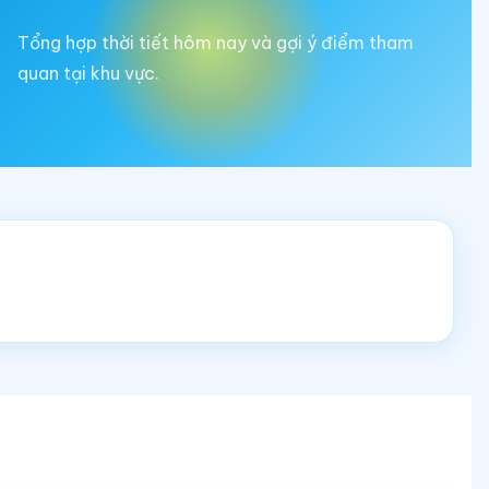
Tổng hợp thời tiết hôm nay và gợi ý điểm tham
quan tại khu vực.