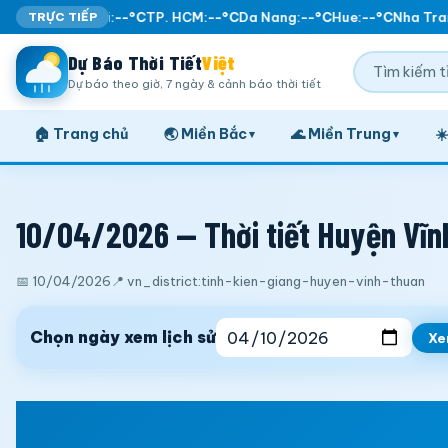
TRỰC TIẾP
Ha Noi:
--°C
TP. HCM:
--°C
Da Nang:
--°C
Hue:
--°C
Nha Tran
Dự Báo Thời Tiết
Việt
Dự báo theo giờ, 7 ngày & cảnh báo thời tiết
🏠 Trang chủ
🌏 Miền Bắc
🌊 Miền Trung
☀
▾
▾
10/04/2026 — Thời tiết Huyện Vĩnh
📅 10/04/2026
📍 vn_district:tinh-kien-giang-huyen-vinh-thuan
Chọn ngày xem lịch sử
X