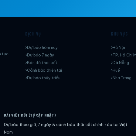
DỊCH VỤ
KHU VỰC
Dự báo hôm nay
Hà Nội
n tục
Dự báo 7 ngày
TP. Hồ Chí M
Bản đồ thời tiết
Dà Nẵng
Cảnh báo thiên tai
Huế
Dự báo thủy triều
Nha Trang
BÀI VIẾT MỚI (TỰ CẬP NHẬT)
Dự báo theo giờ, 7 ngày & cảnh báo thời tiết chính xác tại Việt
Nam