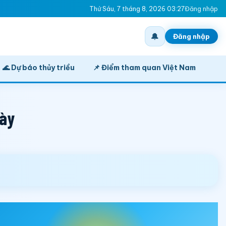
Thứ Sáu, 7 tháng 8, 2026 03:27
Đăng nhập
🔔
Đăng nhập
🌊 Dự báo thủy triều
📌 Điểm tham quan Việt Nam
gày