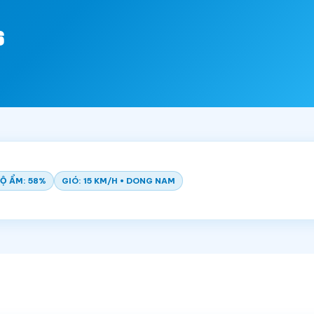
6
Ộ ẨM: 58%
GIÓ: 15 KM/H • DONG NAM