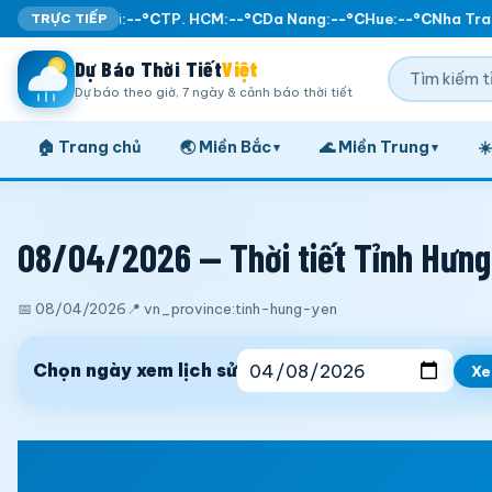
TRỰC TIẾP
Ha Noi:
--°C
TP. HCM:
--°C
Da Nang:
--°C
Hue:
--°C
Nha Tran
Dự Báo Thời Tiết
Việt
Dự báo theo giờ, 7 ngày & cảnh báo thời tiết
🏠 Trang chủ
🌏 Miền Bắc
🌊 Miền Trung
☀
▾
▾
08/04/2026 — Thời tiết Tỉnh Hưng 
📅 08/04/2026
📍 vn_province:tinh-hung-yen
Chọn ngày xem lịch sử
X