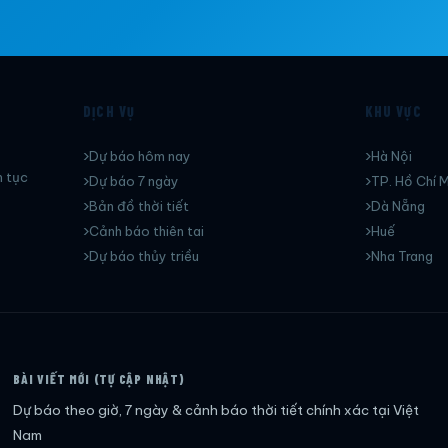
DỊCH VỤ
KHU VỰC
Dự báo hôm nay
Hà Nội
n tục
Dự báo 7 ngày
TP. Hồ Chí M
Bản đồ thời tiết
Dà Nẵng
Cảnh báo thiên tai
Huế
Dự báo thủy triều
Nha Trang
BÀI VIẾT MỚI (TỰ CẬP NHẬT)
Dự báo theo giờ, 7 ngày & cảnh báo thời tiết chính xác tại Việt
Nam