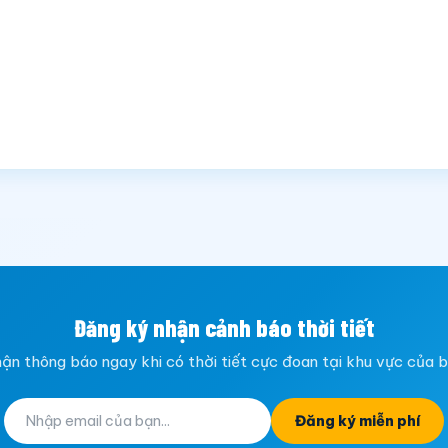
Đăng ký nhận cảnh báo thời tiết
ận thông báo ngay khi có thời tiết cực đoan tại khu vực của 
Đăng ký miễn phí