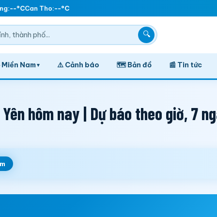
g:
--°C
Can Tho:
--°C
🔍
️ Miền Nam
⚠️ Cảnh báo
🗺️ Bản đồ
📰 Tin tức
▾
Yên hôm nay | Dự báo theo giờ, 7 n
em