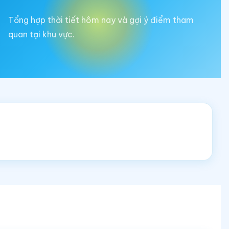
Tổng hợp thời tiết hôm nay và gợi ý điểm tham
quan tại khu vực.