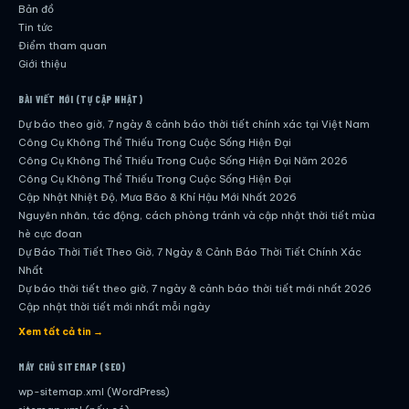
Bản đồ
Tin tức
Điểm tham quan
Giới thiệu
BÀI VIẾT MỚI (TỰ CẬP NHẬT)
Dự báo theo giờ, 7 ngày & cảnh báo thời tiết chính xác tại Việt Nam
Công Cụ Không Thể Thiếu Trong Cuộc Sống Hiện Đại
Công Cụ Không Thể Thiếu Trong Cuộc Sống Hiện Đại Năm 2026
Công Cụ Không Thể Thiếu Trong Cuộc Sống Hiện Đại
Cập Nhật Nhiệt Độ, Mưa Bão & Khí Hậu Mới Nhất 2026
Nguyên nhân, tác động, cách phòng tránh và cập nhật thời tiết mùa
hè cực đoan
Dự Báo Thời Tiết Theo Giờ, 7 Ngày & Cảnh Báo Thời Tiết Chính Xác
Nhất
Dự báo thời tiết theo giờ, 7 ngày & cảnh báo thời tiết mới nhất 2026
Cập nhật thời tiết mới nhất mỗi ngày
Hướng dẫn đầy đủ về dự báo thời tiết hiện đại
Xem tất cả tin →
Cập nhật chính xác và nhanh chóng mỗi ngày
Dự Báo Thời Tiết Theo Giờ, 7 Ngày & Cảnh Báo Thời Tiết Chính Xác
MÁY CHỦ SITEMAP (SEO)
Nhất
wp-sitemap.xml (WordPress)
Công Cụ Không Thể Thiếu Trong Cuộc Sống Hiện Đại