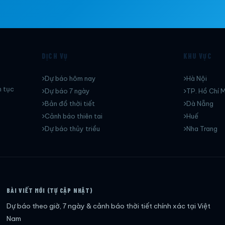
DỊCH VỤ
KHU VỰC
Dự báo hôm nay
Hà Nội
n tục
Dự báo 7 ngày
TP. Hồ Chí M
Bản đồ thời tiết
Dà Nẵng
Cảnh báo thiên tai
Huế
Dự báo thủy triều
Nha Trang
BÀI VIẾT MỚI (TỰ CẬP NHẬT)
Dự báo theo giờ, 7 ngày & cảnh báo thời tiết chính xác tại Việt
Nam