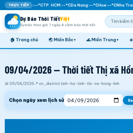
TRỰC TIẾP
Ha Noi:
--°C
TP. HCM:
--°C
Da Nang:
--°C
Hue:
--°C
Nha Tran
Dự Báo Thời Tiết
Việt
Dự báo theo giờ, 7 ngày & cảnh báo thời tiết
🏠 Trang chủ
🌏 Miền Bắc
🌊 Miền Trung
☀
▾
▾
09/04/2026 — Thời tiết Thị xã Hồn
📅 09/04/2026
📍 vn_district:tinh-ha-tinh-thi-xa-hong-linh
Chọn ngày xem lịch sử
X