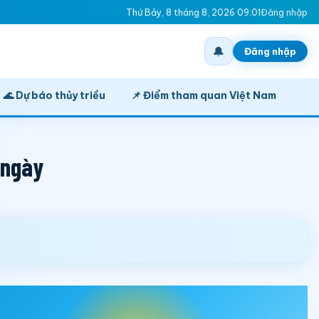
Thứ Bảy, 8 tháng 8, 2026 09:01
Đăng nhập
🔔
Đăng nhập
🌊 Dự báo thủy triều
📌 Điểm tham quan Việt Nam
 ngày