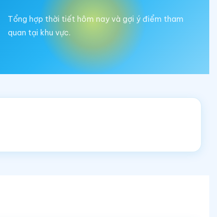
Tổng hợp thời tiết hôm nay và gợi ý điểm tham
quan tại khu vực.