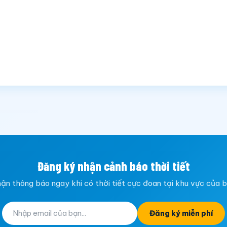
Đăng ký nhận cảnh báo thời tiết
ận thông báo ngay khi có thời tiết cực đoan tại khu vực của 
Đăng ký miễn phí