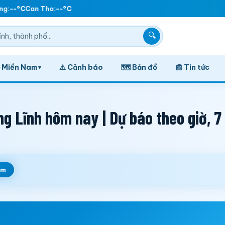
g:
--°C
Can Tho:
--°C
🔍
️ Miền Nam
⚠️ Cảnh báo
🗺️ Bản đồ
📰 Tin tức
▾
g Lĩnh hôm nay | Dự báo theo giờ, 7
em