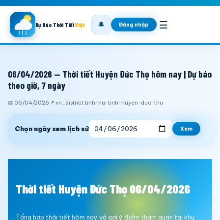
☰
🔔
Đăng nhập
Dự Báo Thời Tiết
Việt
06/04/2026 — Thời tiết Huyện Đức Thọ hôm nay | Dự báo
theo giờ, 7 ngày
📅 06/04/2026
📍 vn_district:tinh-ha-tinh-huyen-duc-tho
Chọn ngày xem lịch sử
Xem
Thời tiết Huyện Đức Thọ 06/04/2026
Tổng hợp thời tiết hôm nay và gợi ý điểm tham quan tại khu