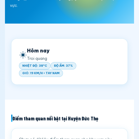
vực.
Hôm nay
☀️
Troi quang
NHIỆT ĐỘ: 38°C
ĐỘ ẨM: 37%
GIÓ: 19 KM/H • TAY NAM
Điểm tham quan nổi bật tại Huyện Đức Thọ