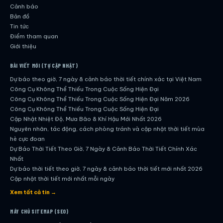
Cảnh báo
Bản đồ
Tin tức
Điểm tham quan
Giới thiệu
BÀI VIẾT MỚI (TỰ CẬP NHẬT)
Dự báo theo giờ, 7 ngày & cảnh báo thời tiết chính xác tại Việt Nam
Công Cụ Không Thể Thiếu Trong Cuộc Sống Hiện Đại
Công Cụ Không Thể Thiếu Trong Cuộc Sống Hiện Đại Năm 2026
Công Cụ Không Thể Thiếu Trong Cuộc Sống Hiện Đại
Cập Nhật Nhiệt Độ, Mưa Bão & Khí Hậu Mới Nhất 2026
Nguyên nhân, tác động, cách phòng tránh và cập nhật thời tiết mùa
hè cực đoan
Dự Báo Thời Tiết Theo Giờ, 7 Ngày & Cảnh Báo Thời Tiết Chính Xác
Nhất
Dự báo thời tiết theo giờ, 7 ngày & cảnh báo thời tiết mới nhất 2026
Cập nhật thời tiết mới nhất mỗi ngày
Hướng dẫn đầy đủ về dự báo thời tiết hiện đại
Xem tất cả tin →
Cập nhật chính xác và nhanh chóng mỗi ngày
Dự Báo Thời Tiết Theo Giờ, 7 Ngày & Cảnh Báo Thời Tiết Chính Xác
MÁY CHỦ SITEMAP (SEO)
Nhất