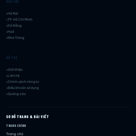
KHU VỰC
Hà Nội
TP. Hồ Chí Minh
Dà Nẵng
Huế
Nha Trang
HỖ TRỢ
Giới thiệu
Liên hệ
Chính sách riêng tư
Điều khoản sử dụng
Quảng cáo
SƠ ĐỒ TRANG & BÀI VIẾT
TRANG CHÍNH
Trang chủ