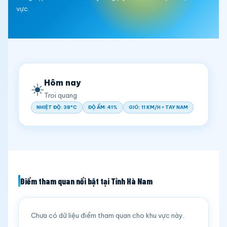
vực.
Hôm nay
☀️
Troi quang
NHIỆT ĐỘ: 38°C
ĐỘ ẨM: 41%
GIÓ: 11 KM/H • TAY NAM
Điểm tham quan nổi bật tại Tỉnh Hà Nam
Chưa có dữ liệu điểm tham quan cho khu vực này.