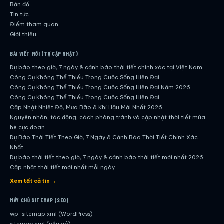
Bản đồ
Tin tức
Điểm tham quan
Giới thiệu
BÀI VIẾT MỚI (TỰ CẬP NHẬT)
Dự báo theo giờ, 7 ngày & cảnh báo thời tiết chính xác tại Việt Nam
Công Cụ Không Thể Thiếu Trong Cuộc Sống Hiện Đại
Công Cụ Không Thể Thiếu Trong Cuộc Sống Hiện Đại Năm 2026
Công Cụ Không Thể Thiếu Trong Cuộc Sống Hiện Đại
Cập Nhật Nhiệt Độ, Mưa Bão & Khí Hậu Mới Nhất 2026
Nguyên nhân, tác động, cách phòng tránh và cập nhật thời tiết mùa
hè cực đoan
Dự Báo Thời Tiết Theo Giờ, 7 Ngày & Cảnh Báo Thời Tiết Chính Xác
Nhất
Dự báo thời tiết theo giờ, 7 ngày & cảnh báo thời tiết mới nhất 2026
Cập nhật thời tiết mới nhất mỗi ngày
Hướng dẫn đầy đủ về dự báo thời tiết hiện đại
Xem tất cả tin →
Cập nhật chính xác và nhanh chóng mỗi ngày
Dự Báo Thời Tiết Theo Giờ, 7 Ngày & Cảnh Báo Thời Tiết Chính Xác
MÁY CHỦ SITEMAP (SEO)
Nhất
wp-sitemap.xml (WordPress)
Công Cụ Không Thể Thiếu Trong Cuộc Sống Hiện Đại
sitemap.xml (nếu có)