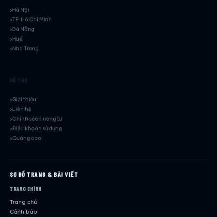
Hà Nội
TP. Hồ Chí Minh
Dà Nẵng
Huế
Nha Trang
HỖ TRỢ
Giới thiệu
Liên hệ
Chính sách riêng tư
Điều khoản sử dụng
Quảng cáo
SƠ ĐỒ TRANG & BÀI VIẾT
TRANG CHÍNH
Trang chủ
Cảnh báo