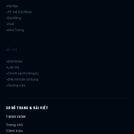
Hà Nội
TP. Hồ Chí Minh
Dà Nẵng
Huế
Nha Trang
HỖ TRỢ
Giới thiệu
Liên hệ
Chính sách riêng tư
Điều khoản sử dụng
Quảng cáo
SƠ ĐỒ TRANG & BÀI VIẾT
TRANG CHÍNH
Trang chủ
Cảnh báo