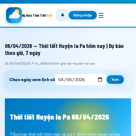
☰
🔔
Đăng nhập
Dự Báo Thời Tiết
Việt
06/04/2026 — Thời tiết Huyện Ia Pa hôm nay | Dự báo
theo giờ, 7 ngày
📅 06/04/2026
📍 vn_district:tinh-gia-lai-huyen-ia-pa
Chọn ngày xem lịch sử
Xem
Thời tiết Huyện Ia Pa 06/04/2026
Tổng hợp thời tiết hôm nay và gợi ý điểm tham quan tại khu