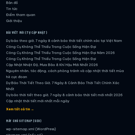
Bản đồ
Tin tức
Điểm tham quan
Giới thiệu
BÀI VIẾT MỚI (TỰ CẬP NHẬT)
Dự báo theo giờ, 7 ngày & cảnh báo thời tiết chính xác tại Việt Nam
Công Cụ Không Thể Thiếu Trong Cuộc Sống Hiện Đại
Công Cụ Không Thể Thiếu Trong Cuộc Sống Hiện Đại Năm 2026
Công Cụ Không Thể Thiếu Trong Cuộc Sống Hiện Đại
Cập Nhật Nhiệt Độ, Mưa Bão & Khí Hậu Mới Nhất 2026
Nguyên nhân, tác động, cách phòng tránh và cập nhật thời tiết mùa
hè cực đoan
Dự Báo Thời Tiết Theo Giờ, 7 Ngày & Cảnh Báo Thời Tiết Chính Xác
Nhất
Dự báo thời tiết theo giờ, 7 ngày & cảnh báo thời tiết mới nhất 2026
Cập nhật thời tiết mới nhất mỗi ngày
Hướng dẫn đầy đủ về dự báo thời tiết hiện đại
Xem tất cả tin →
Cập nhật chính xác và nhanh chóng mỗi ngày
Dự Báo Thời Tiết Theo Giờ, 7 Ngày & Cảnh Báo Thời Tiết Chính Xác
MÁY CHỦ SITEMAP (SEO)
Nhất
wp-sitemap.xml (WordPress)
Công Cụ Không Thể Thiếu Trong Cuộc Sống Hiện Đại
sitemap.xml (nếu có)