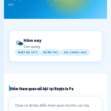
vực.
Hôm nay
🌤️
Gan quang
NHIỆT ĐỘ: 25°C
ĐỘ ẨM: 78%
GIÓ: 3 KM/H • BAC
Điểm tham quan nổi bật tại Huyện Ia Pa
Chưa có dữ liệu điểm tham quan cho khu vực này.