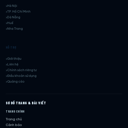
Hà Nội
TP. Hồ Chí Minh
Dà Nẵng
Huế
Nha Trang
HỖ TRỢ
Giới thiệu
Liên hệ
Chính sách riêng tư
Điều khoản sử dụng
Quảng cáo
SƠ ĐỒ TRANG & BÀI VIẾT
TRANG CHÍNH
Trang chủ
Cảnh báo