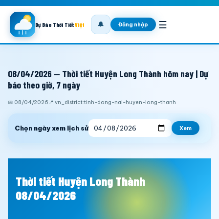
☰
🔔
Đăng nhập
Dự Báo Thời Tiết
Việt
08/04/2026 — Thời tiết Huyện Long Thành hôm nay | Dự
báo theo giờ, 7 ngày
📅 08/04/2026
📍 vn_district:tinh-dong-nai-huyen-long-thanh
Chọn ngày xem lịch sử
Xem
Thời tiết Huyện Long Thành
08/04/2026