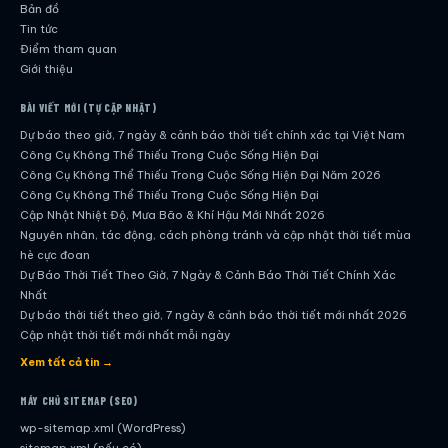
Bản đồ
Tin tức
Điểm tham quan
Giới thiệu
BÀI VIẾT MỚI (TỰ CẬP NHẬT)
Dự báo theo giờ, 7 ngày & cảnh báo thời tiết chính xác tại Việt Nam
Công Cụ Không Thể Thiếu Trong Cuộc Sống Hiện Đại
Công Cụ Không Thể Thiếu Trong Cuộc Sống Hiện Đại Năm 2026
Công Cụ Không Thể Thiếu Trong Cuộc Sống Hiện Đại
Cập Nhật Nhiệt Độ, Mưa Bão & Khí Hậu Mới Nhất 2026
Nguyên nhân, tác động, cách phòng tránh và cập nhật thời tiết mùa
hè cực đoan
Dự Báo Thời Tiết Theo Giờ, 7 Ngày & Cảnh Báo Thời Tiết Chính Xác
Nhất
Dự báo thời tiết theo giờ, 7 ngày & cảnh báo thời tiết mới nhất 2026
Cập nhật thời tiết mới nhất mỗi ngày
Hướng dẫn đầy đủ về dự báo thời tiết hiện đại
Xem tất cả tin →
Cập nhật chính xác và nhanh chóng mỗi ngày
Dự Báo Thời Tiết Theo Giờ, 7 Ngày & Cảnh Báo Thời Tiết Chính Xác
MÁY CHỦ SITEMAP (SEO)
Nhất
wp-sitemap.xml (WordPress)
Công Cụ Không Thể Thiếu Trong Cuộc Sống Hiện Đại
sitemap.xml (nếu có)