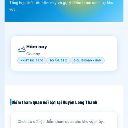
Tổng hợp thời tiết hôm nay và gợi ý điểm tham quan tại khu
vực.
Hôm nay
⛅
Co may
NHIỆT ĐỘ: 33°C
ĐỘ ẨM: 58%
GIÓ: 15 KM/H • NAM
Điểm tham quan nổi bật tại Huyện Long Thành
Chưa có dữ liệu điểm tham quan cho khu vực này.