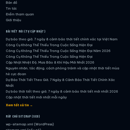
Bản đồ
Tin tức
Điểm tham quan
Giới thiệu
BÀI VIẾT MỚI (TỰ CẬP NHẬT)
Dự báo theo giờ, 7 ngày & cảnh báo thời tiết chính xác tại Việt Nam
Công Cụ Không Thể Thiếu Trong Cuộc Sống Hiện Đại
Công Cụ Không Thể Thiếu Trong Cuộc Sống Hiện Đại Năm 2026
Công Cụ Không Thể Thiếu Trong Cuộc Sống Hiện Đại
Cập Nhật Nhiệt Độ, Mưa Bão & Khí Hậu Mới Nhất 2026
Nguyên nhân, tác động, cách phòng tránh và cập nhật thời tiết mùa
hè cực đoan
Dự Báo Thời Tiết Theo Giờ, 7 Ngày & Cảnh Báo Thời Tiết Chính Xác
Nhất
Dự báo thời tiết theo giờ, 7 ngày & cảnh báo thời tiết mới nhất 2026
Cập nhật thời tiết mới nhất mỗi ngày
Hướng dẫn đầy đủ về dự báo thời tiết hiện đại
Xem tất cả tin →
Cập nhật chính xác và nhanh chóng mỗi ngày
Dự Báo Thời Tiết Theo Giờ, 7 Ngày & Cảnh Báo Thời Tiết Chính Xác
MÁY CHỦ SITEMAP (SEO)
Nhất
wp-sitemap.xml (WordPress)
Công Cụ Không Thể Thiếu Trong Cuộc Sống Hiện Đại
sitemap.xml (nếu có)