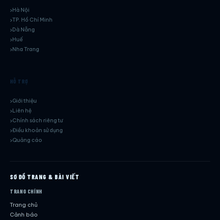
Hà Nội
TP. Hồ Chí Minh
Dà Nẵng
Huế
Nha Trang
HỖ TRỢ
Giới thiệu
Liên hệ
Chính sách riêng tư
Điều khoản sử dụng
Quảng cáo
SƠ ĐỒ TRANG & BÀI VIẾT
TRANG CHÍNH
Trang chủ
Cảnh báo