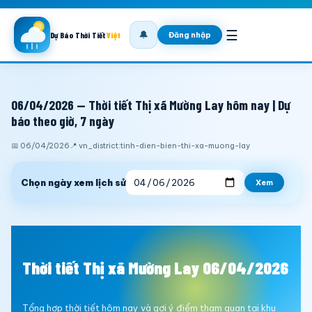
☰
🔔
Đăng nhập
Dự Báo Thời Tiết
Việt
06/04/2026 — Thời tiết Thị xã Mường Lay hôm nay | Dự
báo theo giờ, 7 ngày
📅 06/04/2026
📍 vn_district:tinh-dien-bien-thi-xa-muong-lay
Chọn ngày xem lịch sử
Xem
Thời tiết Thị xã Mường Lay 06/04/2026
Tổng hợp thời tiết hôm nay và gợi ý điểm tham quan tại khu