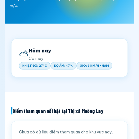
vực.
Hôm nay
⛅
Co may
NHIỆT ĐỘ: 27°C
ĐỘ ẨM: 47%
GIÓ: 6 KM/H • NAM
Điểm tham quan nổi bật tại Thị xã Mường Lay
Chưa có dữ liệu điểm tham quan cho khu vực này.