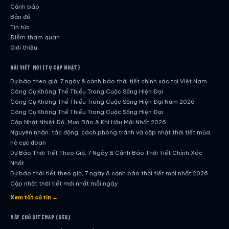
Cảnh báo
Bản đồ
Tin tức
Điểm tham quan
Giới thiệu
BÀI VIẾT MỚI (TỰ CẬP NHẬT)
Dự báo theo giờ, 7 ngày & cảnh báo thời tiết chính xác tại Việt Nam
Công Cụ Không Thể Thiếu Trong Cuộc Sống Hiện Đại
Công Cụ Không Thể Thiếu Trong Cuộc Sống Hiện Đại Năm 2026
Công Cụ Không Thể Thiếu Trong Cuộc Sống Hiện Đại
Cập Nhật Nhiệt Độ, Mưa Bão & Khí Hậu Mới Nhất 2026
Nguyên nhân, tác động, cách phòng tránh và cập nhật thời tiết mùa
hè cực đoan
Dự Báo Thời Tiết Theo Giờ, 7 Ngày & Cảnh Báo Thời Tiết Chính Xác
Nhất
Dự báo thời tiết theo giờ, 7 ngày & cảnh báo thời tiết mới nhất 2026
Cập nhật thời tiết mới nhất mỗi ngày
Hướng dẫn đầy đủ về dự báo thời tiết hiện đại
Xem tất cả tin →
Cập nhật chính xác và nhanh chóng mỗi ngày
Dự Báo Thời Tiết Theo Giờ, 7 Ngày & Cảnh Báo Thời Tiết Chính Xác
MÁY CHỦ SITEMAP (SEO)
Nhất