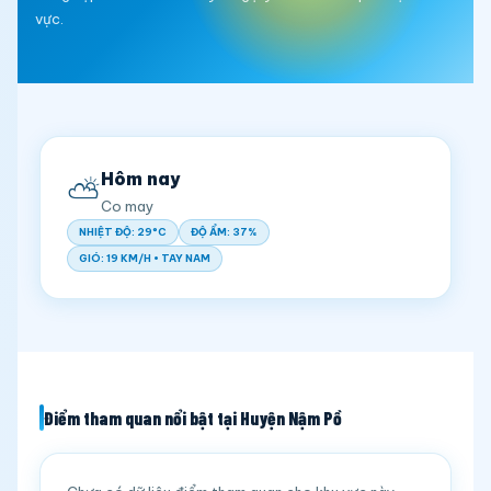
vực.
Hôm nay
⛅
Co may
NHIỆT ĐỘ: 29°C
ĐỘ ẨM: 37%
GIÓ: 19 KM/H • TAY NAM
Điểm tham quan nổi bật tại Huyện Nậm Pồ