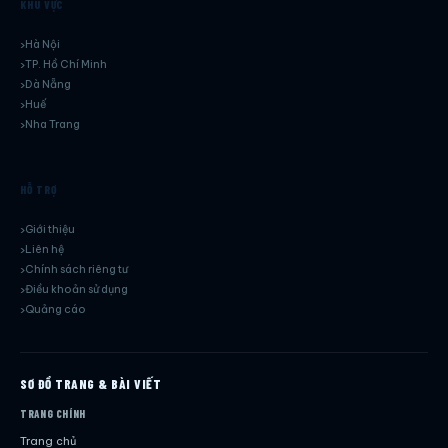
KHU VỰC
Hà Nội
TP. Hồ Chí Minh
Dà Nẵng
Huế
Nha Trang
HỖ TRỢ
Giới thiệu
Liên hệ
Chính sách riêng tư
Điều khoản sử dụng
Quảng cáo
SƠ ĐỒ TRANG & BÀI VIẾT
TRANG CHÍNH
Trang chủ