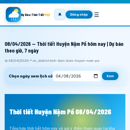
☰
🔔
Đăng nhập
Dự Báo Thời Tiết
Việt
08/04/2026 — Thời tiết Huyện Nậm Pồ hôm nay | Dự báo
theo giờ, 7 ngày
📅 08/04/2026
📍 vn_district:tinh-dien-bien-huyen-nam-po
Chọn ngày xem lịch sử
Xem
Thời tiết Huyện Nậm Pồ 08/04/2026
Tổng hợp thời tiết hôm nay và gợi ý điểm tham quan tại khu