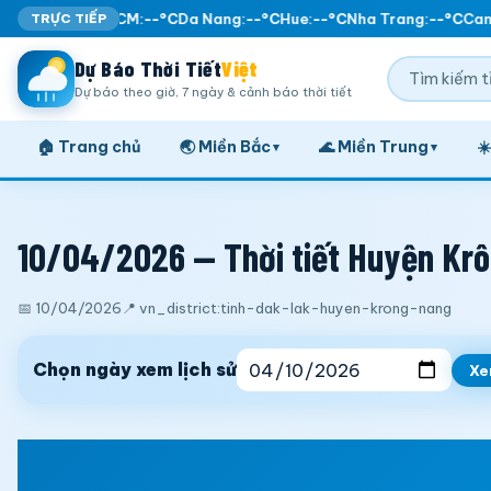
 Noi:
TRỰC TIẾP
--°C
TP. HCM:
--°C
Da Nang:
--°C
Hue:
--°C
Nha Trang:
--°C
Can 
Dự Báo Thời Tiết
Việt
Dự báo theo giờ, 7 ngày & cảnh báo thời tiết
🏠 Trang chủ
🌏 Miền Bắc
🌊 Miền Trung
☀
▾
▾
10/04/2026 — Thời tiết Huyện Krô
📅 10/04/2026
📍 vn_district:tinh-dak-lak-huyen-krong-nang
Chọn ngày xem lịch sử
X