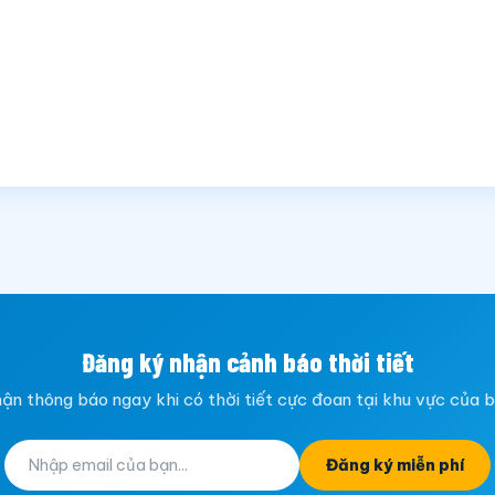
Đăng ký nhận cảnh báo thời tiết
ận thông báo ngay khi có thời tiết cực đoan tại khu vực của 
Đăng ký miễn phí