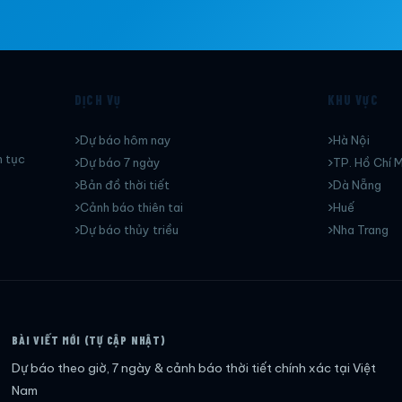
DỊCH VỤ
KHU VỰC
Dự báo hôm nay
Hà Nội
n tục
Dự báo 7 ngày
TP. Hồ Chí M
Bản đồ thời tiết
Dà Nẵng
Cảnh báo thiên tai
Huế
Dự báo thủy triều
Nha Trang
BÀI VIẾT MỚI (TỰ CẬP NHẬT)
Dự báo theo giờ, 7 ngày & cảnh báo thời tiết chính xác tại Việt
Nam