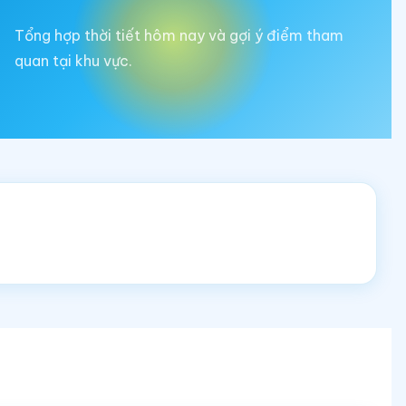
Tổng hợp thời tiết hôm nay và gợi ý điểm tham
quan tại khu vực.