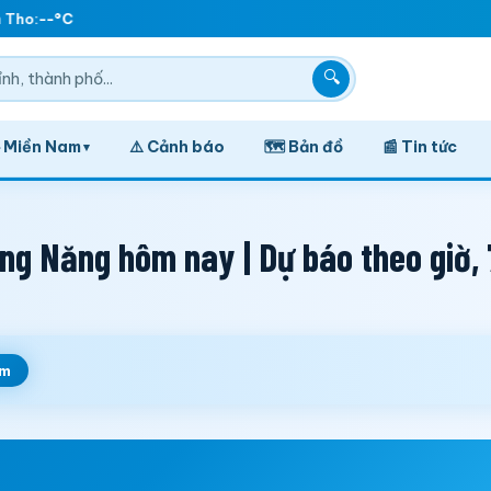
Tho:
--°C
🔍
️ Miền Nam
⚠️ Cảnh báo
🗺️ Bản đồ
📰 Tin tức
▾
ng Năng hôm nay | Dự báo theo giờ,
em