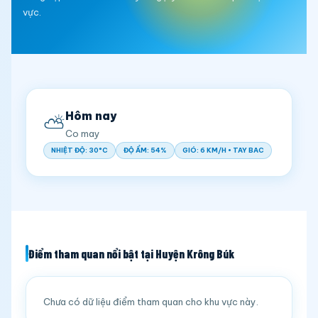
vực.
Hôm nay
⛅
Co may
NHIỆT ĐỘ: 30°C
ĐỘ ẨM: 54%
GIÓ: 6 KM/H • TAY BAC
Điểm tham quan nổi bật tại Huyện Krông Búk
Chưa có dữ liệu điểm tham quan cho khu vực này.