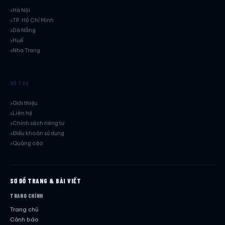
Hà Nội
TP. Hồ Chí Minh
Dà Nẵng
Huế
Nha Trang
HỖ TRỢ
Giới thiệu
Liên hệ
Chính sách riêng tư
Điều khoản sử dụng
Quảng cáo
SƠ ĐỒ TRANG & BÀI VIẾT
TRANG CHÍNH
Trang chủ
Cảnh báo