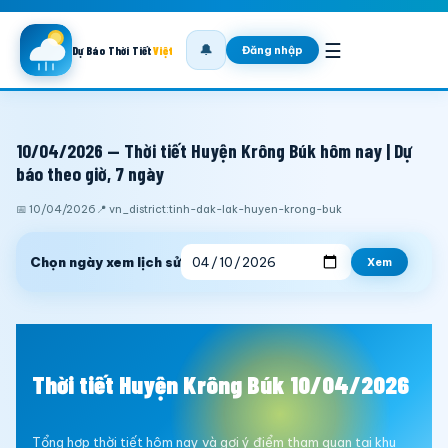
☰
🔔
Đăng nhập
Dự Báo Thời Tiết
Việt
10/04/2026 — Thời tiết Huyện Krông Búk hôm nay | Dự
báo theo giờ, 7 ngày
📅 10/04/2026
📍 vn_district:tinh-dak-lak-huyen-krong-buk
Chọn ngày xem lịch sử
Xem
Thời tiết Huyện Krông Búk 10/04/2026
Tổng hợp thời tiết hôm nay và gợi ý điểm tham quan tại khu