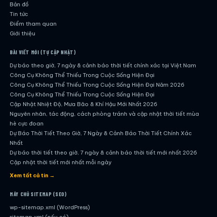
Bản đồ
Tin tức
Điểm tham quan
Giới thiệu
BÀI VIẾT MỚI (TỰ CẬP NHẬT)
Dự báo theo giờ, 7 ngày & cảnh báo thời tiết chính xác tại Việt Nam
Công Cụ Không Thể Thiếu Trong Cuộc Sống Hiện Đại
Công Cụ Không Thể Thiếu Trong Cuộc Sống Hiện Đại Năm 2026
Công Cụ Không Thể Thiếu Trong Cuộc Sống Hiện Đại
Cập Nhật Nhiệt Độ, Mưa Bão & Khí Hậu Mới Nhất 2026
Nguyên nhân, tác động, cách phòng tránh và cập nhật thời tiết mùa
hè cực đoan
Dự Báo Thời Tiết Theo Giờ, 7 Ngày & Cảnh Báo Thời Tiết Chính Xác
Nhất
Dự báo thời tiết theo giờ, 7 ngày & cảnh báo thời tiết mới nhất 2026
Cập nhật thời tiết mới nhất mỗi ngày
Hướng dẫn đầy đủ về dự báo thời tiết hiện đại
Xem tất cả tin →
Cập nhật chính xác và nhanh chóng mỗi ngày
Dự Báo Thời Tiết Theo Giờ, 7 Ngày & Cảnh Báo Thời Tiết Chính Xác
MÁY CHỦ SITEMAP (SEO)
Nhất
wp-sitemap.xml (WordPress)
Công Cụ Không Thể Thiếu Trong Cuộc Sống Hiện Đại
sitemap.xml (nếu có)